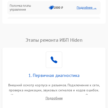
Поломка платы
Механика
2000 ₽
Подробнее →
управления
Неисправность
3000 ₽
Подробнее →
трансформатора
Повреждение
Этапы ремонта ИБП Hiden
500 ₽
Подробнее →
конденсаторов
Поломка предохранителя
100 ₽
Подробнее →
Неисправность системы
1000 ₽
Подробнее →
охлаждения
1. Первичная диагностика
Неисправность
500 ₽
Подробнее →
Внешний осмотр корпуса и разъемов. Подключение к сети,
индикаторов
проверка индикации, звуковых сигналов и кодов ошибок.
Измерение входного и выходного напряжения. Оценка
Поломка фильтров
Подробнее
1000 ₽
Подробнее →
реакции ИБП на отключение основного питания без
(EMI/EMC)
нагрузки.