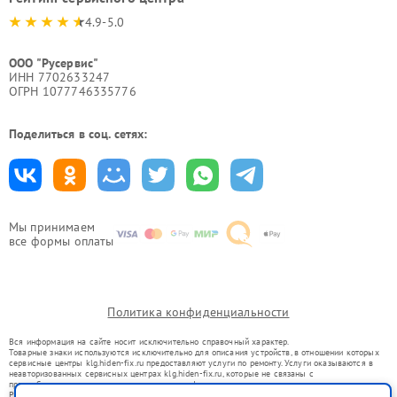
4.9-5.0
ООО "Русервис"
ИНН 7702633247
ОГРН 1077746335776
Поделиться в соц. сетях:
Мы принимаем
все формы оплаты
Политика конфиденциальности
Вся информация на сайте носит исключительно справочный характер.
Товарные знаки используются исключительно для описания устройств, в отношении которых
сервисные центры klg.hiden-fix.ru предоставляют услуги по ремонту. Услуги оказываются в
неавторизованных сервисных центрах klg.hiden-fix.ru, которые не связаны с
правообладателями товарных знаков или их официальными представителями.
Ремонт осуществляется для устройств, уже введенных в гражданский оборот в соответствии