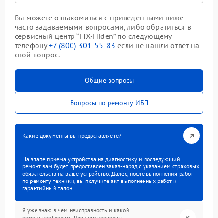
Вы можете ознакомиться с приведенными ниже
часто задаваемыми вопросами, либо обратиться в
сервисный центр “FIX-Hiden” по следующему
телефону
+7 (800) 301-55-83
если не нашли ответ на
свой вопрос.
Общие вопросы
Вопросы по ремонту ИБП
Какие документы вы предоставляете?
На этапе приема устройства на диагностику и последующий
ремонт вам будет предоставлен заказ-наряд с указанием страховых
обязательств на ваше устройство. Далее, после выполнения работ
по ремонту техники, вы получите акт выполненных работ и
гарантийный талон.
Я уже знаю в чем неисправность и какой
ремонт необходим. Для чего проводить