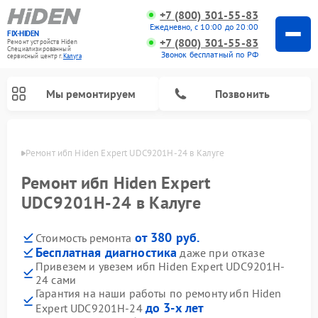
+7 (800) 301-55-83
Ежедневно, с 10:00 до 20:00
FIX-HIDEN
+7 (800) 301-55-83
Ремонт устройств Hiden
Специализированный
Звонок бесплатный по РФ
cервисный центр г.
Калуга
Мы ремонтируем
Позвонить
алуге
Ремонт ибп Hiden Expert UDC9201H-24 в Калуге
Ремонт ибп Hiden Expert
UDC9201H-24 в Калуге
от 380 руб.
Стоимость ремонта
Бесплатная диагностика
даже при отказе
Привезем и увезем ибп Hiden Expert UDC9201H-
24 сами
Гарантия на наши работы по ремонту ибп Hiden
до 3-х лет
Expert UDC9201H-24