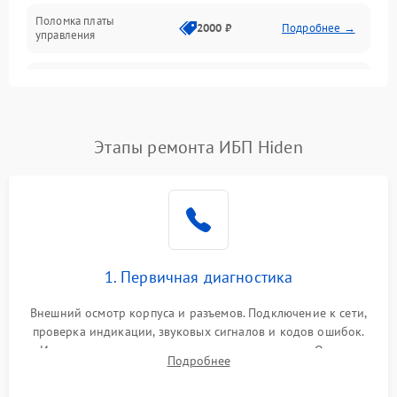
Поломка платы
Механика
2000 ₽
Подробнее →
управления
Неисправность
3000 ₽
Подробнее →
трансформатора
Повреждение
Этапы ремонта ИБП Hiden
500 ₽
Подробнее →
конденсаторов
Поломка предохранителя
100 ₽
Подробнее →
Неисправность системы
1000 ₽
Подробнее →
охлаждения
1. Первичная диагностика
Неисправность
500 ₽
Подробнее →
Внешний осмотр корпуса и разъемов. Подключение к сети,
индикаторов
проверка индикации, звуковых сигналов и кодов ошибок.
Измерение входного и выходного напряжения. Оценка
Поломка фильтров
Подробнее
1000 ₽
Подробнее →
реакции ИБП на отключение основного питания без
(EMI/EMC)
нагрузки.