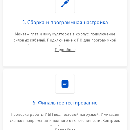
5. Сборка и программная настройка
Монтаж плат и аккумуляторов в корпус, подключение
силовых кабелей. Подключение к ПК для программной
калибровки констант батареи, настройки порогов
Подробнее
срабатывания AVR и сброса счетчиков старения АКБ.
6. Финальное тестирование
Проверка работы ИБП под тестовой нагрузкой. Имитация
скачков напряжения и полного отключения сети. Контроль
времени автономной работы, температурного режима и