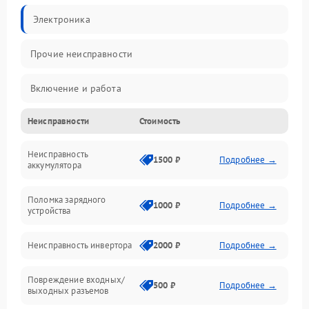
Электроника
Прочие неисправности
Включение и работа
Неисправности
Стоимость
Работа с нагрузкой
Неисправность
Звук и индикация
1500 ₽
Подробнее →
аккумулятора
Питание и режимы
Поломка зарядного
1000 ₽
Подробнее →
устройства
Интерфейсы и связь
Неисправность инвертора
2000 ₽
Подробнее →
Температура и эксплуатация
Повреждение входных/
500 ₽
Подробнее →
выходных разъемов
Механические повреждения