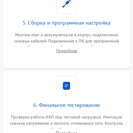
5. Сборка и программная настройка
Монтаж плат и аккумуляторов в корпус, подключение
силовых кабелей. Подключение к ПК для программной
калибровки констант батареи, настройки порогов
Подробнее
срабатывания AVR и сброса счетчиков старения АКБ.
6. Финальное тестирование
Проверка работы ИБП под тестовой нагрузкой. Имитация
скачков напряжения и полного отключения сети. Контроль
времени автономной работы, температурного режима и