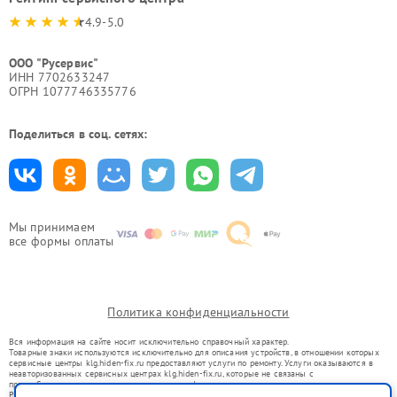
4.9-5.0
ООО "Русервис"
ИНН 7702633247
ОГРН 1077746335776
Поделиться в соц. сетях:
Мы принимаем
все формы оплаты
Политика конфиденциальности
Вся информация на сайте носит исключительно справочный характер.
Товарные знаки используются исключительно для описания устройств, в отношении которых
сервисные центры klg.hiden-fix.ru предоставляют услуги по ремонту. Услуги оказываются в
неавторизованных сервисных центрах klg.hiden-fix.ru, которые не связаны с
правообладателями товарных знаков или их официальными представителями.
Ремонт осуществляется для устройств, уже введенных в гражданский оборот в соответствии