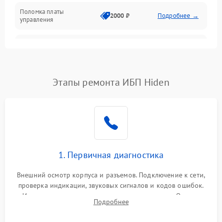
Поломка платы
Механика
2000 ₽
Подробнее →
управления
Неисправность
3000 ₽
Подробнее →
трансформатора
Повреждение
Этапы ремонта ИБП Hiden
500 ₽
Подробнее →
конденсаторов
Поломка предохранителя
100 ₽
Подробнее →
Неисправность системы
1000 ₽
Подробнее →
охлаждения
1. Первичная диагностика
Неисправность
500 ₽
Подробнее →
Внешний осмотр корпуса и разъемов. Подключение к сети,
индикаторов
проверка индикации, звуковых сигналов и кодов ошибок.
Измерение входного и выходного напряжения. Оценка
Поломка фильтров
Подробнее
1000 ₽
Подробнее →
реакции ИБП на отключение основного питания без
(EMI/EMC)
нагрузки.