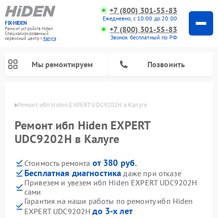
+7 (800) 301-55-83
Ежедневно, с 10:00 до 20:00
FIX-HIDEN
+7 (800) 301-55-83
Ремонт устройств Hiden
Специализированный
Звонок бесплатный по РФ
cервисный центр г.
Калуга
Мы ремонтируем
Позвонить
алуге
Ремонт ибп Hiden EXPERT UDC9202H в Калуге
Ремонт ибп Hiden EXPERT
UDC9202H в Калуге
от 380 руб.
Стоимость ремонта
Бесплатная диагностика
даже при отказе
Привезем и увезем ибп Hiden EXPERT UDC9202H
сами
Гарантия на наши работы по ремонту ибп Hiden
до 3-х лет
EXPERT UDC9202H