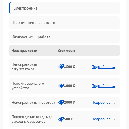
Электроника
Прочие неисправности
Включение и работа
Неисправности
Стоимость
Работа с нагрузкой
Неисправность
Звук и индикация
1500 ₽
Подробнее →
аккумулятора
Питание и режимы
Поломка зарядного
1000 ₽
Подробнее →
устройства
Интерфейсы и связь
Неисправность инвертора
2000 ₽
Подробнее →
Температура и эксплуатация
Повреждение входных/
500 ₽
Подробнее →
выходных разъемов
Механические повреждения