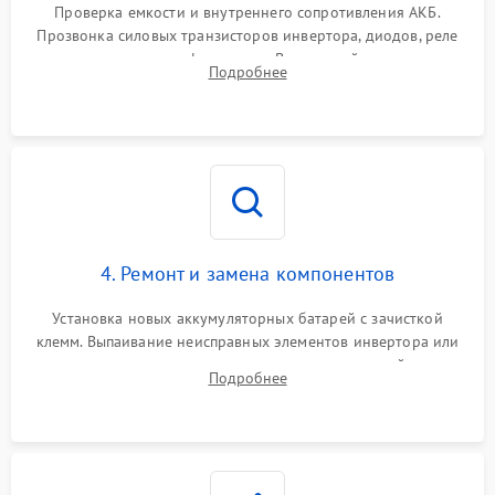
от перегрузок
Проверка емкости и внутреннего сопротивления АКБ.
Прозвонка силовых транзисторов инвертора, диодов, реле
Неисправность системы
переключения и трансформатора. Визуальный поиск вздутых
Подробнее
защиты от короткого
1500 ₽
Подробнее →
конденсаторов и прогаров на печатной плате.
замыкания
Повреждение системы
1000 ₽
Подробнее →
защиты от перегрева
Неисправность системы
защиты от
1500 ₽
Подробнее →
перенапряжения
4. Ремонт и замена компонентов
Установка новых аккумуляторных батарей с зачисткой
клемм. Выпаивание неисправных элементов инвертора или
цепи зарядки и монтаж новых радиодеталей.
Подробнее
Восстановление поврежденных токоведущих дорожек и
замена реле.