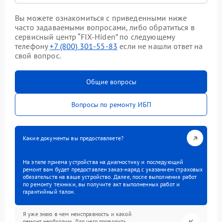
Вы можете ознакомиться с приведенными ниже
часто задаваемыми вопросами, либо обратиться в
сервисный центр “FIX-Hiden” по следующему
телефону
+7 (800) 301-55-83
если не нашли ответ на
свой вопрос.
Общие вопросы
Вопросы по ремонту ИБП
Какие документы вы предоставляете?
На этапе приема устройства на диагностику и последующий
ремонт вам будет предоставлен заказ-наряд с указанием страховых
обязательств на ваше устройство. Далее, после выполнения работ
по ремонту техники, вы получите акт выполненных работ и
гарантийный талон.
Я уже знаю в чем неисправность и какой
ремонт необходим. Для чего проводить