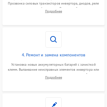
Прозвонка силовых транзисторов инвертора, диодов, реле
Неисправность системы
переключения и трансформатора. Визуальный поиск вздутых
Подробнее
защиты от короткого
1500 ₽
Подробнее →
конденсаторов и прогаров на печатной плате.
замыкания
Повреждение системы
1000 ₽
Подробнее →
защиты от перегрева
Неисправность системы
защиты от
1500 ₽
Подробнее →
перенапряжения
4. Ремонт и замена компонентов
Установка новых аккумуляторных батарей с зачисткой
клемм. Выпаивание неисправных элементов инвертора или
цепи зарядки и монтаж новых радиодеталей.
Подробнее
Восстановление поврежденных токоведущих дорожек и
замена реле.