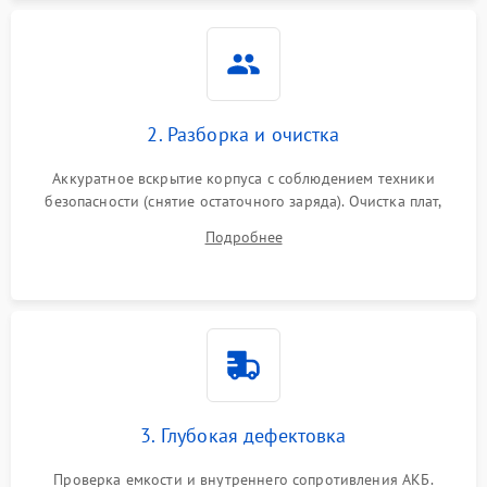
Неисправность системы
1500 ₽
Подробнее →
защиты
Неисправность системы
2000 ₽
Подробнее →
стабилизации
2. Разборка и очистка
Поломка системы
автоматического
1500 ₽
Подробнее →
Аккуратное вскрытие корпуса с соблюдением техники
переключения
безопасности (снятие остаточного заряда). Очистка плат,
радиаторов и кулеров от пыли с помощью сжатого воздуха
Неисправность системы
Подробнее
1500 ₽
Подробнее →
и кистей для предотвращения перегрева и замыканий.
мониторинга
Повреждение внутренних
500 ₽
Подробнее →
проводов
Неисправность системы
1500 ₽
Подробнее →
зарядки
3. Глубокая дефектовка
Поломка системы защиты
1000 ₽
Подробнее →
от перегрузок
Проверка емкости и внутреннего сопротивления АКБ.