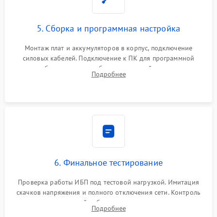
5. Сборка и программная настройка
Монтаж плат и аккумуляторов в корпус, подключение
силовых кабелей. Подключение к ПК для программной
калибровки констант батареи, настройки порогов
Подробнее
срабатывания AVR и сброса счетчиков старения АКБ.
6. Финальное тестирование
Проверка работы ИБП под тестовой нагрузкой. Имитация
скачков напряжения и полного отключения сети. Контроль
времени автономной работы, температурного режима и
Подробнее
корректности формы выходного сигнала.