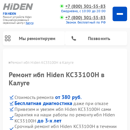
+7 (800) 301-55-83
Ежедневно, с 10:00 до 20:00
FIX-HIDEN
+7 (800) 301-55-83
Ремонт устройств Hiden
Специализированный
Звонок бесплатный по РФ
cервисный центр г.
Калуга
Мы ремонтируем
Позвонить
алуге
Ремонт ибп Hiden KC33100H в Калуге
Ремонт ибп Hiden KC33100H в
Калуге
от 380 руб.
Стоимость ремонта
Бесплатная диагностика
даже при отказе
Привезем и увезем ибп Hiden KC33100H сами
Гарантия на наши работы по ремонту ибп Hiden
до 3-х лет
KC33100H
Срочный ремонт ибп Hiden KC33100H в течении