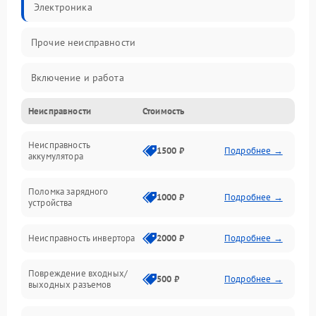
Электроника
Прочие неисправности
Включение и работа
Неисправности
Стоимость
Работа с нагрузкой
Неисправность
Звук и индикация
1500 ₽
Подробнее →
аккумулятора
Питание и режимы
Поломка зарядного
1000 ₽
Подробнее →
устройства
Интерфейсы и связь
Неисправность инвертора
2000 ₽
Подробнее →
Температура и эксплуатация
Повреждение входных/
500 ₽
Подробнее →
выходных разъемов
Механические повреждения