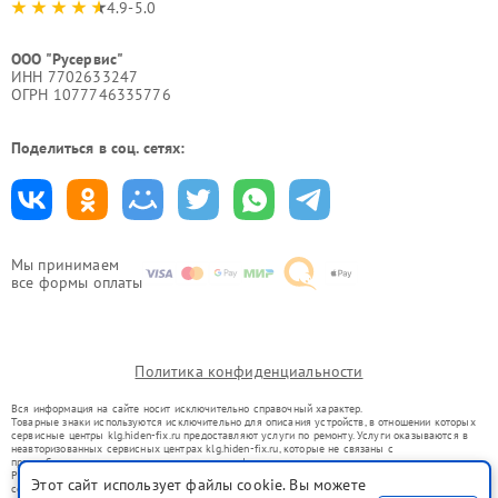
4.9-5.0
ООО "Русервис"
ИНН 7702633247
ОГРН 1077746335776
Поделиться в соц. сетях:
Мы принимаем
все формы оплаты
Политика конфиденциальности
Вся информация на сайте носит исключительно справочный характер.
Товарные знаки используются исключительно для описания устройств, в отношении которых
сервисные центры klg.hiden-fix.ru предоставляют услуги по ремонту. Услуги оказываются в
неавторизованных сервисных центрах klg.hiden-fix.ru, которые не связаны с
правообладателями товарных знаков или их официальными представителями.
Ремонт осуществляется для устройств, уже введенных в гражданский оборот в соответствии
Этот сайт использует файлы cookie. Вы можете
со статьей 1487 ГК РФ.