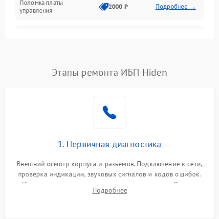
Поломка платы
Механика
2000 ₽
Подробнее →
управления
Неисправность
3000 ₽
Подробнее →
трансформатора
Повреждение
Этапы ремонта ИБП Hiden
500 ₽
Подробнее →
конденсаторов
Поломка предохранителя
100 ₽
Подробнее →
Неисправность системы
1000 ₽
Подробнее →
охлаждения
1. Первичная диагностика
Неисправность
500 ₽
Подробнее →
Внешний осмотр корпуса и разъемов. Подключение к сети,
индикаторов
проверка индикации, звуковых сигналов и кодов ошибок.
Измерение входного и выходного напряжения. Оценка
Поломка фильтров
Подробнее
1000 ₽
Подробнее →
реакции ИБП на отключение основного питания без
(EMI/EMC)
нагрузки.