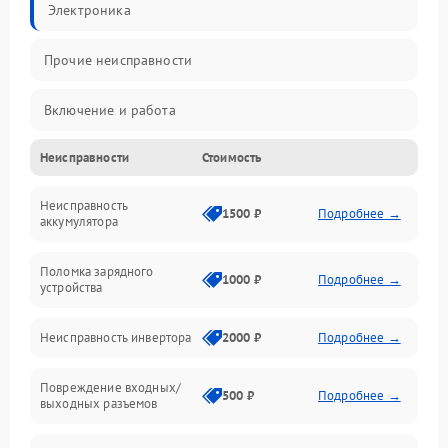
Электроника
Прочие неисправности
Включение и работа
Неисправности
Стоимость
Работа с нагрузкой
Неисправность
Звук и индикация
1500 ₽
Подробнее →
аккумулятора
Питание и режимы
Поломка зарядного
1000 ₽
Подробнее →
устройства
Интерфейсы и связь
Неисправность инвертора
2000 ₽
Подробнее →
Температура и эксплуатация
Повреждение входных/
500 ₽
Подробнее →
выходных разъемов
Механические повреждения