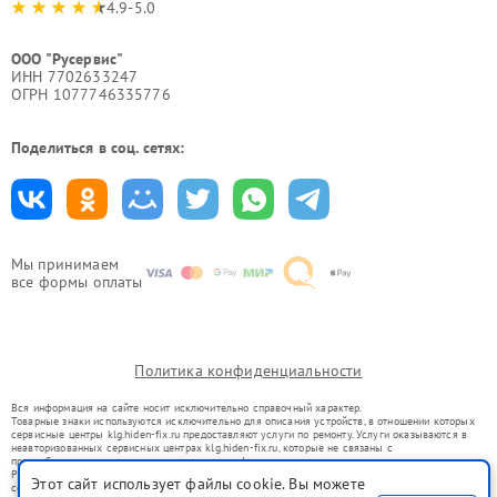
4.9-5.0
ООО "Русервис"
ИНН 7702633247
ОГРН 1077746335776
Поделиться в соц. сетях:
Мы принимаем
все формы оплаты
Политика конфиденциальности
Вся информация на сайте носит исключительно справочный характер.
Товарные знаки используются исключительно для описания устройств, в отношении которых
сервисные центры klg.hiden-fix.ru предоставляют услуги по ремонту. Услуги оказываются в
неавторизованных сервисных центрах klg.hiden-fix.ru, которые не связаны с
правообладателями товарных знаков или их официальными представителями.
Ремонт осуществляется для устройств, уже введенных в гражданский оборот в соответствии
Этот сайт использует файлы cookie. Вы можете
со статьей 1487 ГК РФ.