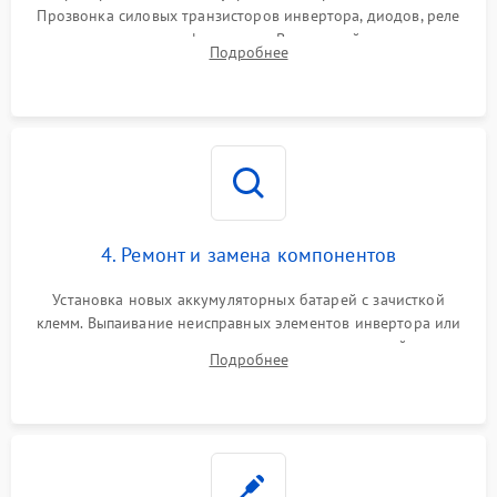
Прозвонка силовых транзисторов инвертора, диодов, реле
Неисправность системы
переключения и трансформатора. Визуальный поиск вздутых
Подробнее
защиты от короткого
1500 ₽
Подробнее →
конденсаторов и прогаров на печатной плате.
замыкания
Повреждение системы
1000 ₽
Подробнее →
защиты от перегрева
Неисправность системы
защиты от
1500 ₽
Подробнее →
перенапряжения
4. Ремонт и замена компонентов
Установка новых аккумуляторных батарей с зачисткой
клемм. Выпаивание неисправных элементов инвертора или
цепи зарядки и монтаж новых радиодеталей.
Подробнее
Восстановление поврежденных токоведущих дорожек и
замена реле.