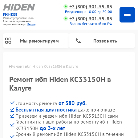
+7 (800) 301-55-83
Ежедневно, с 10:00 до 20:00
FIX-HIDEN
+7 (800) 301-55-83
Ремонт устройств Hiden
Специализированный
Звонок бесплатный по РФ
cервисный центр г.
Калуга
Мы ремонтируем
Позвонить
алуге
Ремонт ибп Hiden KC33150H в Калуге
Ремонт ибп Hiden KC33150H в
Калуге
от 380 руб.
Стоимость ремонта
Бесплатная диагностика
даже при отказе
Привезем и увезем ибп Hiden KC33150H сами
Гарантия на наши работы по ремонту ибп Hiden
до 3-х лет
KC33150H
Срочный ремонт ибп Hiden KC33150H в течении