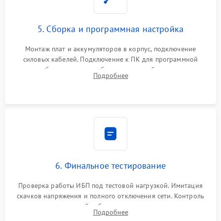
5. Сборка и программная настройка
Монтаж плат и аккумуляторов в корпус, подключение
силовых кабелей. Подключение к ПК для программной
калибровки констант батареи, настройки порогов
Подробнее
срабатывания AVR и сброса счетчиков старения АКБ.
6. Финальное тестирование
Проверка работы ИБП под тестовой нагрузкой. Имитация
скачков напряжения и полного отключения сети. Контроль
времени автономной работы, температурного режима и
Подробнее
корректности формы выходного сигнала.