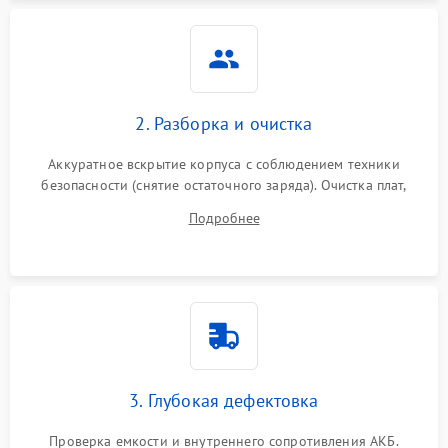
Неисправность системы
1500 ₽
Подробнее →
защиты
Неисправность системы
2000 ₽
Подробнее →
стабилизации
2. Разборка и очистка
Поломка системы
автоматического
1500 ₽
Подробнее →
Аккуратное вскрытие корпуса с соблюдением техники
переключения
безопасности (снятие остаточного заряда). Очистка плат,
радиаторов и кулеров от пыли с помощью сжатого воздуха
Неисправность системы
Подробнее
1500 ₽
Подробнее →
и кистей для предотвращения перегрева и замыканий.
мониторинга
Повреждение внутренних
500 ₽
Подробнее →
проводов
Неисправность системы
1500 ₽
Подробнее →
зарядки
3. Глубокая дефектовка
Поломка системы защиты
1000 ₽
Подробнее →
от перегрузок
Проверка емкости и внутреннего сопротивления АКБ.