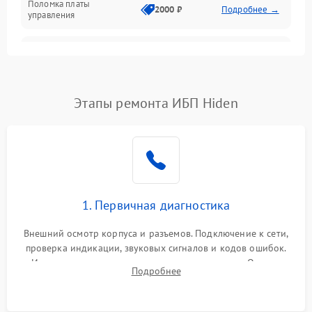
Поломка платы
Механика
2000 ₽
Подробнее →
управления
Неисправность
3000 ₽
Подробнее →
трансформатора
Повреждение
Этапы ремонта ИБП Hiden
500 ₽
Подробнее →
конденсаторов
Поломка предохранителя
100 ₽
Подробнее →
Неисправность системы
1000 ₽
Подробнее →
охлаждения
1. Первичная диагностика
Неисправность
500 ₽
Подробнее →
Внешний осмотр корпуса и разъемов. Подключение к сети,
индикаторов
проверка индикации, звуковых сигналов и кодов ошибок.
Измерение входного и выходного напряжения. Оценка
Поломка фильтров
Подробнее
1000 ₽
Подробнее →
реакции ИБП на отключение основного питания без
(EMI/EMC)
нагрузки.