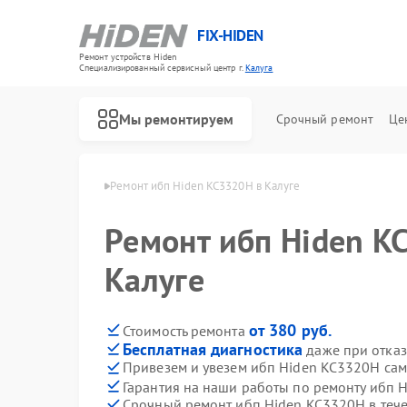
FIX-HIDEN
Ремонт устройств Hiden
Специализированный cервисный центр г.
Калуга
Мы ремонтируем
Срочный ремонт
Це
 ибп Hiden в Калуге
Ремонт ибп Hiden KC3320H в Калуге
Ремонт ибп Hiden K
Калуге
от 380 руб.
Стоимость ремонта
Бесплатная диагностика
даже при отказ
Привезем и увезем ибп Hiden KC3320H са
Гарантия на наши работы по ремонту ибп
Срочный ремонт ибп Hiden KC3320H в тече