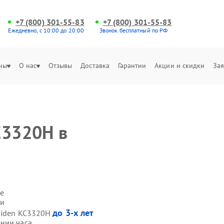
+7 (800) 301-55-83
+7 (800) 301-55-83
Ежедневно, с 10:00 до 20:00
Звонок бесплатный по РФ
ны
О нас
Отзывы
Доставка
Гарантии
Акции и скидки
Зая
C3320H в
е
ми
до 3-х лет
 Hiden KC3320H
нии часа