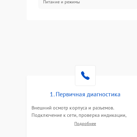
Питание и режимы
Интерфейсы и связь
Температура и эксплуатация
Механические повреждения
Механика
1. Первичная диагностика
Внешний осмотр корпуса и разъемов.
Подключение к сети, проверка индикации,
звуковых сигналов и кодов ошибок. Измерение
Подробнее
входного и выходного напряжения. Оценка