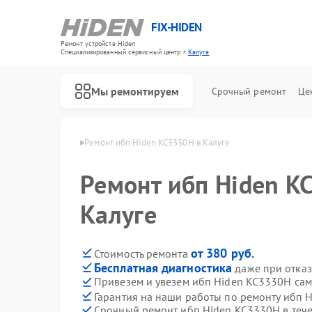
FIX-HIDEN
Ремонт устройств Hiden
Специализированный cервисный центр г.
Калуга
Мы ремонтируем
Срочный ремонт
Це
 ибп Hiden в Калуге
Ремонт ибп Hiden KC3330H в Калуге
Ремонт ибп Hiden K
Калуге
от 380 руб.
Стоимость ремонта
Бесплатная диагностика
даже при отказ
Привезем и увезем ибп Hiden KC3330H са
Гарантия на наши работы по ремонту ибп
Срочный ремонт ибп Hiden KC3330H в тече