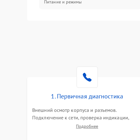
Питание и режимы
Интерфейсы и связь
Температура и эксплуатация
Механические повреждения
Механика
1. Первичная диагностика
Внешний осмотр корпуса и разъемов.
Подключение к сети, проверка индикации,
звуковых сигналов и кодов ошибок. Измерение
Подробнее
входного и выходного напряжения. Оценка