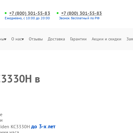
+7 (800) 301-55-83
+7 (800) 301-55-83
Ежедневно, с 10:00 до 20:00
Звонок бесплатный по РФ
ны
О нас
Отзывы
Доставка
Гарантии
Акции и скидки
Зая
C3330H в
е
ми
до 3-х лет
 Hiden KC3330H
нии часа