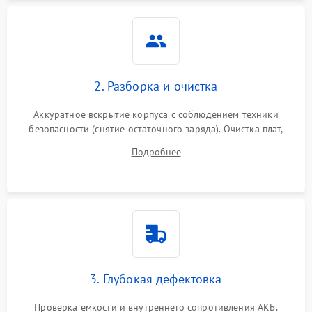
Неисправность системы
1500 ₽
Подробнее →
защиты
Неисправность системы
2000 ₽
Подробнее →
стабилизации
2. Разборка и очистка
Поломка системы
автоматического
1500 ₽
Подробнее →
Аккуратное вскрытие корпуса с соблюдением техники
переключения
безопасности (снятие остаточного заряда). Очистка плат,
радиаторов и кулеров от пыли с помощью сжатого воздуха
Неисправность системы
Подробнее
1500 ₽
Подробнее →
и кистей для предотвращения перегрева и замыканий.
мониторинга
Повреждение внутренних
500 ₽
Подробнее →
проводов
Неисправность системы
1500 ₽
Подробнее →
зарядки
3. Глубокая дефектовка
Поломка системы защиты
1000 ₽
Подробнее →
от перегрузок
Проверка емкости и внутреннего сопротивления АКБ.