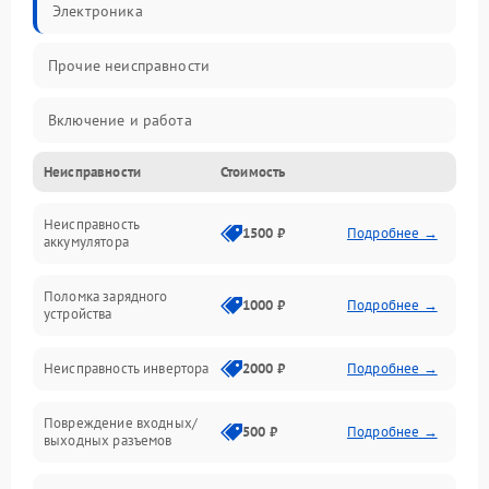
Электроника
Прочие неисправности
Включение и работа
Неисправности
Стоимость
Работа с нагрузкой
Неисправность
Звук и индикация
1500 ₽
Подробнее →
аккумулятора
Питание и режимы
Поломка зарядного
1000 ₽
Подробнее →
устройства
Интерфейсы и связь
Неисправность инвертора
2000 ₽
Подробнее →
Температура и эксплуатация
Повреждение входных/
500 ₽
Подробнее →
выходных разъемов
Механические повреждения