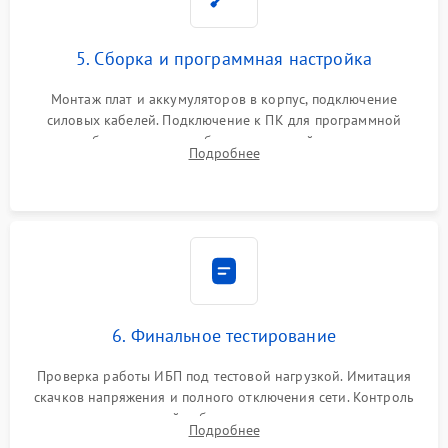
5. Сборка и программная настройка
Монтаж плат и аккумуляторов в корпус, подключение
силовых кабелей. Подключение к ПК для программной
калибровки констант батареи, настройки порогов
Подробнее
срабатывания AVR и сброса счетчиков старения АКБ.
6. Финальное тестирование
Проверка работы ИБП под тестовой нагрузкой. Имитация
скачков напряжения и полного отключения сети. Контроль
времени автономной работы, температурного режима и
Подробнее
корректности формы выходного сигнала.