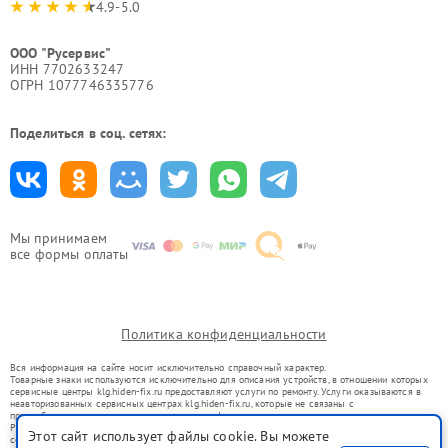
4.9-5.0
ООО "Русервис"
ИНН 7702633247
ОГРН 1077746335776
Поделиться в соц. сетях:
Мы принимаем
все формы оплаты
Политика конфиденциальности
Вся информация на сайте носит исключительно справочный характер.
Товарные знаки используются исключительно для описания устройств, в отношении которых
сервисные центры klg.hiden-fix.ru предоставляют услуги по ремонту. Услуги оказываются в
неавторизованных сервисных центрах klg.hiden-fix.ru, которые не связаны с
правообладателями товарных знаков или их официальными представителями.
Ремонт осуществляется для устройств, уже введенных в гражданский оборот в соответствии
Этот сайт использует файлы cookie. Вы можете
со статьей 1487 ГК РФ.