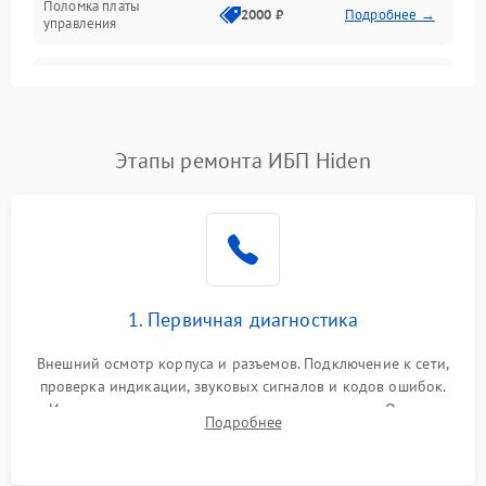
Поломка платы
Механика
2000 ₽
Подробнее →
управления
Неисправность
3000 ₽
Подробнее →
трансформатора
Повреждение
Этапы ремонта ИБП Hiden
500 ₽
Подробнее →
конденсаторов
Поломка предохранителя
100 ₽
Подробнее →
Неисправность системы
1000 ₽
Подробнее →
охлаждения
1. Первичная диагностика
Неисправность
500 ₽
Подробнее →
Внешний осмотр корпуса и разъемов. Подключение к сети,
индикаторов
проверка индикации, звуковых сигналов и кодов ошибок.
Измерение входного и выходного напряжения. Оценка
Поломка фильтров
Подробнее
1000 ₽
Подробнее →
реакции ИБП на отключение основного питания без
(EMI/EMC)
нагрузки.