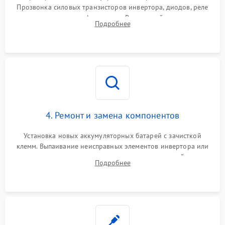
Прозвонка силовых транзисторов инвертора, диодов, реле
Неисправность системы
переключения и трансформатора. Визуальный поиск вздутых
Подробнее
защиты от короткого
1500 ₽
Подробнее →
конденсаторов и прогаров на печатной плате.
замыкания
Повреждение системы
1000 ₽
Подробнее →
защиты от перегрева
Неисправность системы
защиты от
1500 ₽
Подробнее →
перенапряжения
4. Ремонт и замена компонентов
Установка новых аккумуляторных батарей с зачисткой
клемм. Выпаивание неисправных элементов инвертора или
цепи зарядки и монтаж новых радиодеталей.
Подробнее
Восстановление поврежденных токоведущих дорожек и
замена реле.