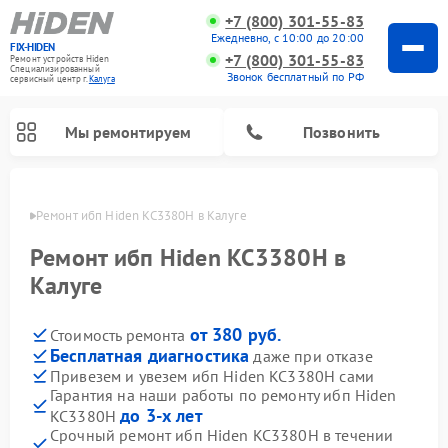
+7 (800) 301-55-83
Ежедневно, с 10:00 до 20:00
FIX-HIDEN
+7 (800) 301-55-83
Ремонт устройств Hiden
Специализированный
Звонок бесплатный по РФ
cервисный центр г.
Калуга
Мы ремонтируем
Позвонить
алуге
Ремонт ибп Hiden KC3380H в Калуге
Ремонт ибп Hiden KC3380H в
Калуге
от 380 руб.
Стоимость ремонта
Бесплатная диагностика
даже при отказе
Привезем и увезем ибп Hiden KC3380H сами
Гарантия на наши работы по ремонту ибп Hiden
до 3-х лет
KC3380H
Срочный ремонт ибп Hiden KC3380H в течении