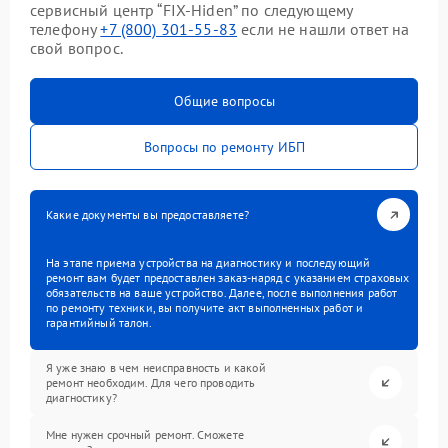
сервисный центр “FIX-Hiden” по следующему
телефону
+7 (800) 301-55-83
если не нашли ответ на
свой вопрос.
Общие вопросы
Вопросы по ремонту ИБП
Какие документы вы предоставляете?
На этапе приема устройства на диагностику и последующий
ремонт вам будет предоставлен заказ-наряд с указанием страховых
обязательств на ваше устройство. Далее, после выполнения работ
по ремонту техники, вы получите акт выполненных работ и
гарантийный талон.
Я уже знаю в чем неисправность и какой
ремонт необходим. Для чего проводить
диагностику?
Мне нужен срочный ремонт. Сможете