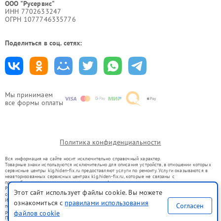
ООО "Русервис"
ИНН 7702633247
ОГРН 1077746335776
Поделиться в соц. сетях:
Мы принимаем
все формы оплаты
Политика конфиденциальности
Вся информация на сайте носит исключительно справочный характер.
Товарные знаки используются исключительно для описания устройств, в отношении которых
сервисные центры klg.hiden-fix.ru предоставляют услуги по ремонту. Услуги оказываются в
неавторизованных сервисных центрах klg.hiden-fix.ru, которые не связаны с
правообладателями товарных знаков или их официальными представителями.
Ремонт осуществляется для устройств, уже введенных в гражданский оборот в соответствии
Этот сайт использует файлы cookie. Вы можете
со статьей 1487 ГК РФ.
Использование товарных знаков не преследует цели индивидуализации услуг или введения
ознакомиться с
правилами использования
Согласен
потребителей в заблуждение, а служит для информирования о предоставляемых услугах по
ремонту техники указанных брендов.
файлов cookie
Представленная на сайте информация не является публичной офертой, определяемой