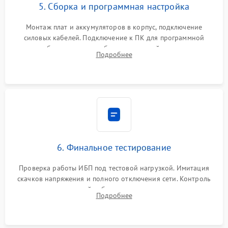
5. Сборка и программная настройка
Монтаж плат и аккумуляторов в корпус, подключение
силовых кабелей. Подключение к ПК для программной
калибровки констант батареи, настройки порогов
Подробнее
срабатывания AVR и сброса счетчиков старения АКБ.
6. Финальное тестирование
Проверка работы ИБП под тестовой нагрузкой. Имитация
скачков напряжения и полного отключения сети. Контроль
времени автономной работы, температурного режима и
Подробнее
корректности формы выходного сигнала.