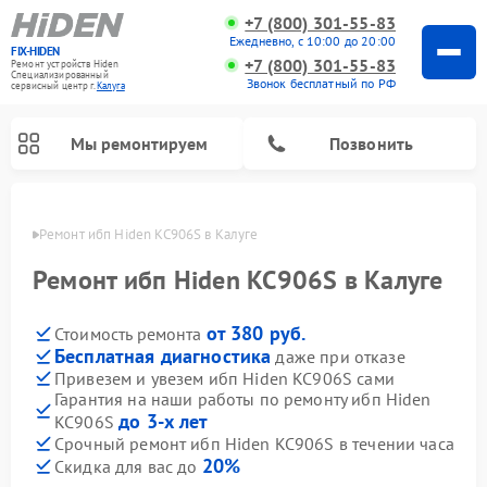
+7 (800) 301-55-83
Ежедневно, с 10:00 до 20:00
FIX-HIDEN
+7 (800) 301-55-83
Ремонт устройств Hiden
Специализированный
Звонок бесплатный по РФ
cервисный центр г.
Калуга
Мы ремонтируем
Позвонить
алуге
Ремонт ибп Hiden KC906S в Калуге
Ремонт ибп Hiden KC906S в Калуге
от 380 руб.
Стоимость ремонта
Бесплатная диагностика
даже при отказе
Привезем и увезем ибп Hiden KC906S сами
Гарантия на наши работы по ремонту ибп Hiden
до 3-х лет
KC906S
Срочный ремонт ибп Hiden KC906S в течении часа
20%
Скидка для вас до