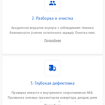
Неисправность системы
2000 ₽
Подробнее →
стабилизации
2. Разборка и очистка
Поломка системы
автоматического
1500 ₽
Подробнее →
Аккуратное вскрытие корпуса с соблюдением техники
переключения
безопасности (снятие остаточного заряда). Очистка плат,
радиаторов и кулеров от пыли с помощью сжатого воздуха
Неисправность системы
Подробнее
1500 ₽
Подробнее →
и кистей для предотвращения перегрева и замыканий.
мониторинга
Повреждение внутренних
500 ₽
Подробнее →
проводов
Неисправность системы
1500 ₽
Подробнее →
зарядки
3. Глубокая дефектовка
Поломка системы защиты
1000 ₽
Подробнее →
от перегрузок
Проверка емкости и внутреннего сопротивления АКБ.
Прозвонка силовых транзисторов инвертора, диодов, реле
Неисправность системы
переключения и трансформатора. Визуальный поиск вздутых