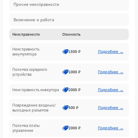
Прочие неисправности
Включение и работа
Неисправности
Стоимость
Работа с нагрузкой
Неисправность
Звук и индикация
1500 ₽
Подробнее →
аккумулятора
Питание и режимы
Поломка зарядного
1000 ₽
Подробнее →
устройства
Интерфейсы и связь
Неисправность инвертора
2000 ₽
Подробнее →
Температура и эксплуатация
Повреждение входных/
500 ₽
Подробнее →
выходных разъемов
Механические повреждения
Поломка платы
Механика
2000 ₽
Подробнее →
управления