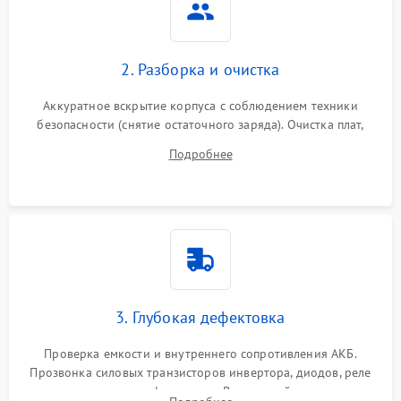
Неисправность системы
2000 ₽
Подробнее →
стабилизации
2. Разборка и очистка
Поломка системы
автоматического
1500 ₽
Подробнее →
Аккуратное вскрытие корпуса с соблюдением техники
переключения
безопасности (снятие остаточного заряда). Очистка плат,
радиаторов и кулеров от пыли с помощью сжатого воздуха
Неисправность системы
Подробнее
1500 ₽
Подробнее →
и кистей для предотвращения перегрева и замыканий.
мониторинга
Повреждение внутренних
500 ₽
Подробнее →
проводов
Неисправность системы
1500 ₽
Подробнее →
зарядки
3. Глубокая дефектовка
Поломка системы защиты
1000 ₽
Подробнее →
от перегрузок
Проверка емкости и внутреннего сопротивления АКБ.
Прозвонка силовых транзисторов инвертора, диодов, реле
Неисправность системы
переключения и трансформатора. Визуальный поиск вздутых