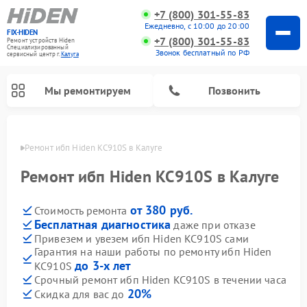
+7 (800) 301-55-83
Ежедневно, с 10:00 до 20:00
FIX-HIDEN
+7 (800) 301-55-83
Ремонт устройств Hiden
Специализированный
Звонок бесплатный по РФ
cервисный центр г.
Калуга
Мы ремонтируем
Позвонить
алуге
Ремонт ибп Hiden KC910S в Калуге
Ремонт ибп Hiden KC910S в Калуге
от 380 руб.
Стоимость ремонта
Бесплатная диагностика
даже при отказе
Привезем и увезем ибп Hiden KC910S сами
Гарантия на наши работы по ремонту ибп Hiden
до 3-х лет
KC910S
Срочный ремонт ибп Hiden KC910S в течении часа
20%
Скидка для вас до