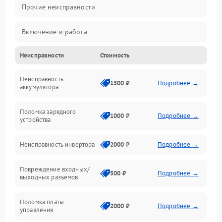
Прочие неисправности
Включение и работа
Неисправности
Стоимость
Работа с нагрузкой
Неисправность
Звук и индикация
1500 ₽
Подробнее →
аккумулятора
Питание и режимы
Поломка зарядного
1000 ₽
Подробнее →
устройства
Интерфейсы и связь
Неисправность инвертора
2000 ₽
Подробнее →
Температура и эксплуатация
Повреждение входных/
500 ₽
Подробнее →
выходных разъемов
Механические повреждения
Поломка платы
Механика
2000 ₽
Подробнее →
управления