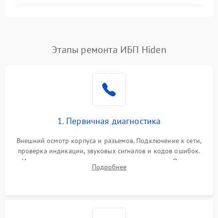
Неисправность
3000 ₽
Подробнее →
трансформатора
Повреждение
Этапы ремонта ИБП Hiden
500 ₽
Подробнее →
конденсаторов
Поломка предохранителя
100 ₽
Подробнее →
Неисправность системы
1000 ₽
Подробнее →
охлаждения
1. Первичная диагностика
Неисправность
500 ₽
Подробнее →
Внешний осмотр корпуса и разъемов. Подключение к сети,
индикаторов
проверка индикации, звуковых сигналов и кодов ошибок.
Измерение входного и выходного напряжения. Оценка
Поломка фильтров
Подробнее
1000 ₽
Подробнее →
реакции ИБП на отключение основного питания без
(EMI/EMC)
нагрузки.
Неисправность системы
1500 ₽
Подробнее →
защиты