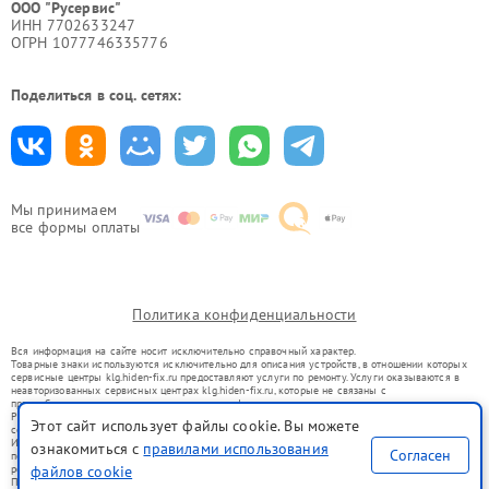
ООО "Русервис"
ИНН 7702633247
ОГРН 1077746335776
Поделиться в соц. сетях:
Мы принимаем
все формы оплаты
Политика конфиденциальности
Вся информация на сайте носит исключительно справочный характер.
Товарные знаки используются исключительно для описания устройств, в отношении которых
сервисные центры klg.hiden-fix.ru предоставляют услуги по ремонту. Услуги оказываются в
неавторизованных сервисных центрах klg.hiden-fix.ru, которые не связаны с
правообладателями товарных знаков или их официальными представителями.
Ремонт осуществляется для устройств, уже введенных в гражданский оборот в соответствии
Этот сайт использует файлы cookie. Вы можете
со статьей 1487 ГК РФ.
Использование товарных знаков не преследует цели индивидуализации услуг или введения
ознакомиться с
правилами использования
Согласен
потребителей в заблуждение, а служит для информирования о предоставляемых услугах по
ремонту техники указанных брендов.
файлов cookie
Представленная на сайте информация не является публичной офертой, определяемой