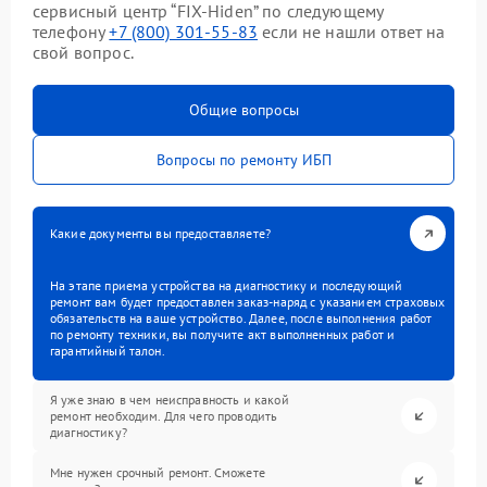
сервисный центр “FIX-Hiden” по следующему
телефону
+7 (800) 301-55-83
если не нашли ответ на
свой вопрос.
Общие вопросы
Вопросы по ремонту ИБП
Какие документы вы предоставляете?
На этапе приема устройства на диагностику и последующий
ремонт вам будет предоставлен заказ-наряд с указанием страховых
обязательств на ваше устройство. Далее, после выполнения работ
по ремонту техники, вы получите акт выполненных работ и
гарантийный талон.
Я уже знаю в чем неисправность и какой
ремонт необходим. Для чего проводить
диагностику?
Мне нужен срочный ремонт. Сможете