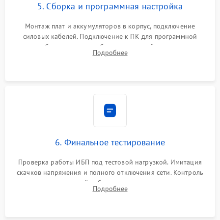
5. Сборка и программная настройка
Монтаж плат и аккумуляторов в корпус, подключение
силовых кабелей. Подключение к ПК для программной
калибровки констант батареи, настройки порогов
Подробнее
срабатывания AVR и сброса счетчиков старения АКБ.
6. Финальное тестирование
Проверка работы ИБП под тестовой нагрузкой. Имитация
скачков напряжения и полного отключения сети. Контроль
времени автономной работы, температурного режима и
Подробнее
корректности формы выходного сигнала.