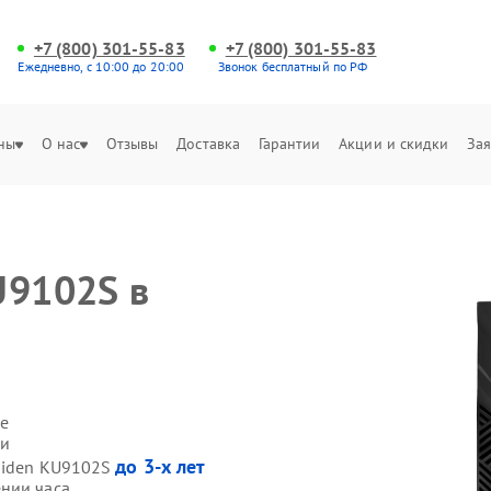
+7 (800) 301-55-83
+7 (800) 301-55-83
Ежедневно, с 10:00 до 20:00
Звонок бесплатный по РФ
ны
О нас
Отзывы
Доставка
Гарантии
Акции и скидки
Зая
U9102S в
е
ми
до 3-х лет
 Hiden KU9102S
нии часа