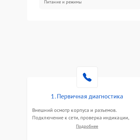
Питание и режимы
Интерфейсы и связь
Температура и эксплуатация
Механические повреждения
Механика
1. Первичная диагностика
Внешний осмотр корпуса и разъемов.
Подключение к сети, проверка индикации,
звуковых сигналов и кодов ошибок. Измерение
Подробнее
входного и выходного напряжения. Оценка