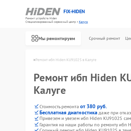
FIX-HIDEN
Ремонт устройств Hiden
Специализированный cервисный центр г.
Калуга
Мы ремонтируем
Срочный ремонт
Це
 ибп Hiden в Калуге
Ремонт ибп Hiden KU9102S в Калуге
Ремонт ибп Hiden K
Калуге
от 380 руб.
Стоимость ремонта
Бесплатная диагностика
даже при отказ
Привезем и увезем ибп Hiden KU9102S са
Гарантия на наши работы по ремонту ибп
Срочный ремонт ибп Hiden KU9102S в тече