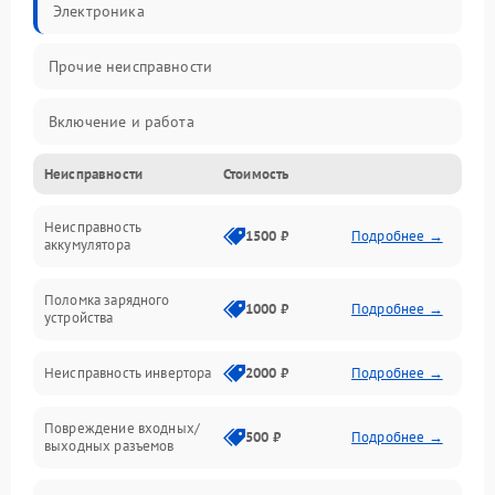
Электроника
Прочие неисправности
Включение и работа
Неисправности
Стоимость
Работа с нагрузкой
Неисправность
Звук и индикация
1500 ₽
Подробнее →
аккумулятора
Питание и режимы
Поломка зарядного
1000 ₽
Подробнее →
устройства
Интерфейсы и связь
Неисправность инвертора
2000 ₽
Подробнее →
Температура и эксплуатация
Повреждение входных/
500 ₽
Подробнее →
выходных разъемов
Механические повреждения