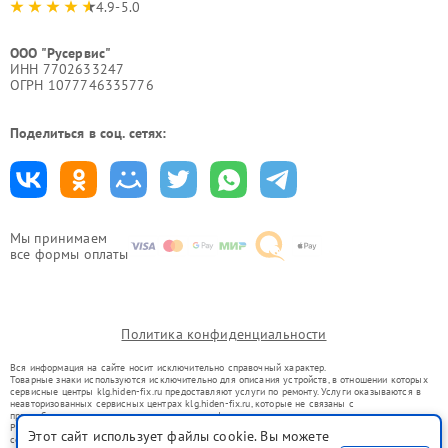
4.9-5.0
ООО "Русервис"
ИНН 7702633247
ОГРН 1077746335776
Поделиться в соц. сетях:
Мы принимаем
все формы оплаты
Политика конфиденциальности
Вся информация на сайте носит исключительно справочный характер.
Товарные знаки используются исключительно для описания устройств, в отношении которых
сервисные центры klg.hiden-fix.ru предоставляют услуги по ремонту. Услуги оказываются в
неавторизованных сервисных центрах klg.hiden-fix.ru, которые не связаны с
правообладателями товарных знаков или их официальными представителями.
Ремонт осуществляется для устройств, уже введенных в гражданский оборот в соответствии
Этот сайт использует файлы cookie. Вы можете
со статьей 1487 ГК РФ.