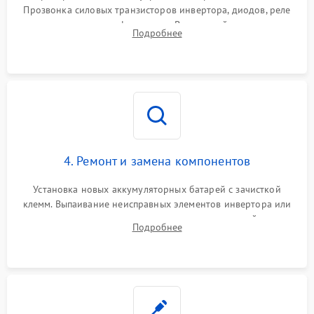
Прозвонка силовых транзисторов инвертора, диодов, реле
Неисправность системы
переключения и трансформатора. Визуальный поиск вздутых
Подробнее
защиты от короткого
1500 ₽
Подробнее →
конденсаторов и прогаров на печатной плате.
замыкания
Повреждение системы
1000 ₽
Подробнее →
защиты от перегрева
Неисправность системы
защиты от
1500 ₽
Подробнее →
перенапряжения
4. Ремонт и замена компонентов
Установка новых аккумуляторных батарей с зачисткой
клемм. Выпаивание неисправных элементов инвертора или
цепи зарядки и монтаж новых радиодеталей.
Подробнее
Восстановление поврежденных токоведущих дорожек и
замена реле.