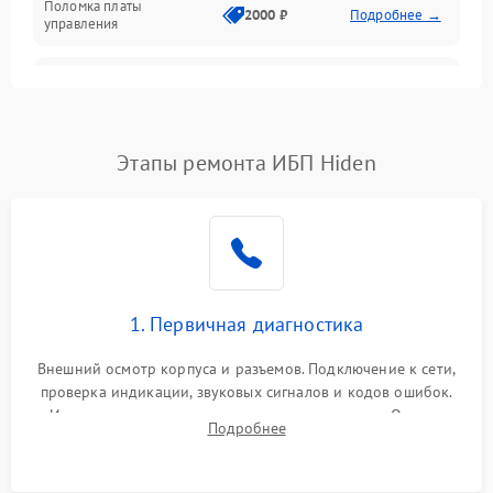
Поломка платы
Механика
2000 ₽
Подробнее →
управления
Неисправность
3000 ₽
Подробнее →
трансформатора
Повреждение
Этапы ремонта ИБП Hiden
500 ₽
Подробнее →
конденсаторов
Поломка предохранителя
100 ₽
Подробнее →
Неисправность системы
1000 ₽
Подробнее →
охлаждения
1. Первичная диагностика
Неисправность
500 ₽
Подробнее →
Внешний осмотр корпуса и разъемов. Подключение к сети,
индикаторов
проверка индикации, звуковых сигналов и кодов ошибок.
Измерение входного и выходного напряжения. Оценка
Поломка фильтров
Подробнее
1000 ₽
Подробнее →
реакции ИБП на отключение основного питания без
(EMI/EMC)
нагрузки.