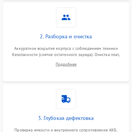
Неисправность системы
1500 ₽
Подробнее →
защиты
Неисправность системы
2000 ₽
Подробнее →
стабилизации
2. Разборка и очистка
Поломка системы
автоматического
1500 ₽
Подробнее →
Аккуратное вскрытие корпуса с соблюдением техники
переключения
безопасности (снятие остаточного заряда). Очистка плат,
радиаторов и кулеров от пыли с помощью сжатого воздуха
Неисправность системы
Подробнее
1500 ₽
Подробнее →
и кистей для предотвращения перегрева и замыканий.
мониторинга
Повреждение внутренних
500 ₽
Подробнее →
проводов
Неисправность системы
1500 ₽
Подробнее →
зарядки
3. Глубокая дефектовка
Поломка системы защиты
1000 ₽
Подробнее →
от перегрузок
Проверка емкости и внутреннего сопротивления АКБ.