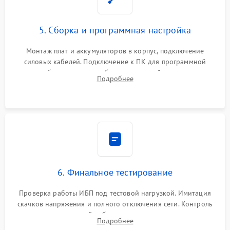
5. Сборка и программная настройка
Монтаж плат и аккумуляторов в корпус, подключение
силовых кабелей. Подключение к ПК для программной
калибровки констант батареи, настройки порогов
Подробнее
срабатывания AVR и сброса счетчиков старения АКБ.
6. Финальное тестирование
Проверка работы ИБП под тестовой нагрузкой. Имитация
скачков напряжения и полного отключения сети. Контроль
времени автономной работы, температурного режима и
Подробнее
корректности формы выходного сигнала.