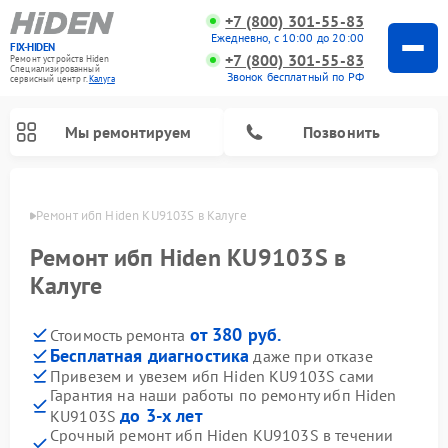
+7 (800) 301-55-83
Ежедневно, с 10:00 до 20:00
FIX-HIDEN
+7 (800) 301-55-83
Ремонт устройств Hiden
Специализированный
Звонок бесплатный по РФ
cервисный центр г.
Калуга
Мы ремонтируем
Позвонить
алуге
Ремонт ибп Hiden KU9103S в Калуге
Ремонт ибп Hiden KU9103S в
Калуге
от 380 руб.
Стоимость ремонта
Бесплатная диагностика
даже при отказе
Привезем и увезем ибп Hiden KU9103S сами
Гарантия на наши работы по ремонту ибп Hiden
до 3-х лет
KU9103S
Срочный ремонт ибп Hiden KU9103S в течении