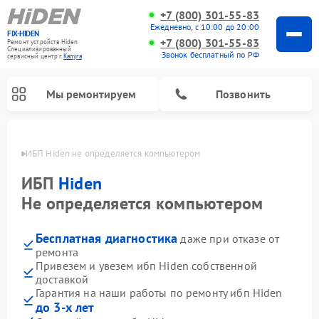
+7 (800) 301-55-83
Ежедневно, с 10:00 до 20:00
FIX-HIDEN
+7 (800) 301-55-83
Ремонт устройств Hiden
Специализированный
Звонок бесплатный по РФ
cервисный центр г.
Калуга
Мы ремонтируем
Позвонить
алуге
ИБП Hiden не определяется компьютером
ИБП
Hiden
Не определяется компьютером
Бесплатная диагностика
даже при отказе от
ремонта
Привезем и увезем ибп Hiden собственной
доставкой
Гарантия на наши работы по ремонту ибп Hiden
до 3-х лет