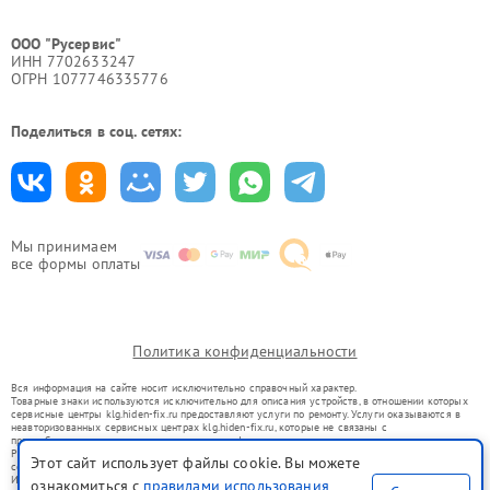
ООО "Русервис"
ИНН 7702633247
ОГРН 1077746335776
Поделиться в соц. сетях:
Мы принимаем
все формы оплаты
Политика конфиденциальности
Вся информация на сайте носит исключительно справочный характер.
Товарные знаки используются исключительно для описания устройств, в отношении которых
сервисные центры klg.hiden-fix.ru предоставляют услуги по ремонту. Услуги оказываются в
неавторизованных сервисных центрах klg.hiden-fix.ru, которые не связаны с
правообладателями товарных знаков или их официальными представителями.
Ремонт осуществляется для устройств, уже введенных в гражданский оборот в соответствии
Этот сайт использует файлы cookie. Вы можете
со статьей 1487 ГК РФ.
Использование товарных знаков не преследует цели индивидуализации услуг или введения
ознакомиться с
правилами использования