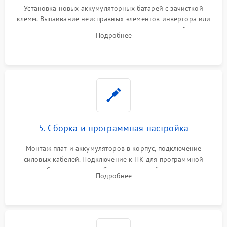
Установка новых аккумуляторных батарей с зачисткой
клемм. Выпаивание неисправных элементов инвертора или
цепи зарядки и монтаж новых радиодеталей.
Подробнее
Восстановление поврежденных токоведущих дорожек и
замена реле.
5. Сборка и программная настройка
Монтаж плат и аккумуляторов в корпус, подключение
силовых кабелей. Подключение к ПК для программной
калибровки констант батареи, настройки порогов
Подробнее
срабатывания AVR и сброса счетчиков старения АКБ.