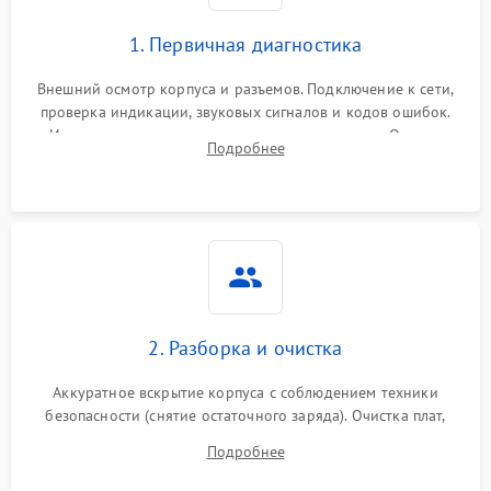
1. Первичная диагностика
Внешний осмотр корпуса и разъемов. Подключение к сети,
проверка индикации, звуковых сигналов и кодов ошибок.
Измерение входного и выходного напряжения. Оценка
Подробнее
реакции ИБП на отключение основного питания без
нагрузки.
2. Разборка и очистка
Аккуратное вскрытие корпуса с соблюдением техники
безопасности (снятие остаточного заряда). Очистка плат,
радиаторов и кулеров от пыли с помощью сжатого воздуха
Подробнее
и кистей для предотвращения перегрева и замыканий.