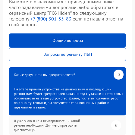
Вы можете ознакомиться с приведенными ниже
часто задаваемыми вопросами, либо обратиться в
сервисный центр “FIX-Hiden” по следующему
телефону
+7 (800) 301-55-83
если не нашли ответ на
свой вопрос.
Общие вопросы
Вопросы по ремонту ИБП
Какие документы вы предоставляете?
На этапе приема устройства на диагностику и последующий
ремонт вам будет предоставлен заказ-наряд с указанием страховых
обязательств на ваше устройство. Далее, после выполнения работ
по ремонту техники, вы получите акт выполненных работ и
гарантийный талон.
Я уже знаю в чем неисправность и какой
ремонт необходим. Для чего проводить
диагностику?