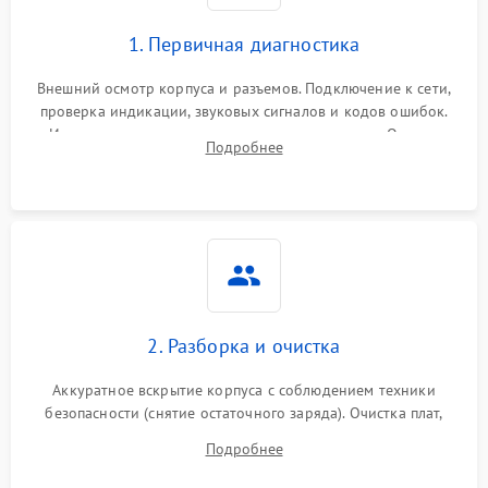
1. Первичная диагностика
Внешний осмотр корпуса и разъемов. Подключение к сети,
проверка индикации, звуковых сигналов и кодов ошибок.
Измерение входного и выходного напряжения. Оценка
Подробнее
реакции ИБП на отключение основного питания без
нагрузки.
2. Разборка и очистка
Аккуратное вскрытие корпуса с соблюдением техники
безопасности (снятие остаточного заряда). Очистка плат,
радиаторов и кулеров от пыли с помощью сжатого воздуха
Подробнее
и кистей для предотвращения перегрева и замыканий.