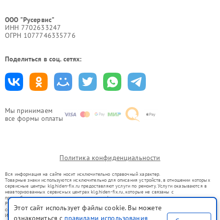
ООО "Русервис"
ИНН 7702633247
ОГРН 1077746335776
Поделиться в соц. сетях:
Мы принимаем
все формы оплаты
Политика конфиденциальности
Вся информация на сайте носит исключительно справочный характер.
Товарные знаки используются исключительно для описания устройств, в отношении которых
сервисные центры klg.hiden-fix.ru предоставляют услуги по ремонту. Услуги оказываются в
неавторизованных сервисных центрах klg.hiden-fix.ru, которые не связаны с
правообладателями товарных знаков или их официальными представителями.
Ремонт осуществляется для устройств, уже введенных в гражданский оборот в соответствии
Этот сайт использует файлы cookie. Вы можете
со статьей 1487 ГК РФ.
Использование товарных знаков не преследует цели индивидуализации услуг или введения
ознакомиться с
правилами использования