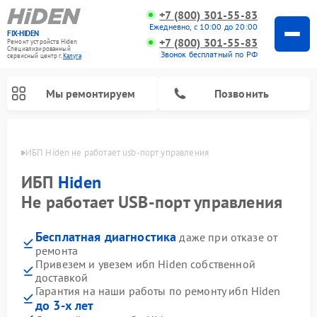
+7 (800) 301-55-83
Ежедневно, с 10:00 до 20:00
FIX-HIDEN
+7 (800) 301-55-83
Ремонт устройств Hiden
Специализированный
Звонок бесплатный по РФ
cервисный центр г.
Калуга
Мы ремонтируем
Позвонить
алуге
ИБП Hiden не работает usb-порт управления
ИБП
Hiden
Не работает USB-порт управления
Бесплатная диагностика
даже при отказе от
ремонта
Привезем и увезем ибп Hiden собственной
доставкой
Гарантия на наши работы по ремонту ибп Hiden
до 3-х лет