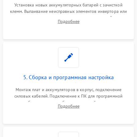
Установка новых аккумуляторных батарей с зачисткой
клемм. Выпаивание неисправных элементов инвертора или
цепи зарядки и монтаж новых радиодеталей.
Подробнее
Восстановление поврежденных токоведущих дорожек и
замена реле.
5. Сборка и программная настройка
Монтаж плат и аккумуляторов в корпус, подключение
силовых кабелей. Подключение к ПК для программной
калибровки констант батареи, настройки порогов
Подробнее
срабатывания AVR и сброса счетчиков старения АКБ.