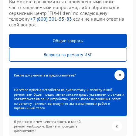
Вы можете ознакомиться с приведенными ниже
часто задаваемыми вопросами, либо обратиться в
сервисный центр “FIX-Hiden” по следующему
телефону
+7 (800) 301-55-83
если не нашли ответ на
свой вопрос.
Общие вопросы
Вопросы по ремонту ИБП
Какие документы вы предоставляете?
На этапе приема устройства на диагностику и последующий
ремонт вам будет предоставлен заказ-наряд с указанием страховых
обязательств на ваше устройство. Далее, после выполнения работ
по ремонту техники, вы получите акт выполненных работ и
гарантийный талон.
Я уже знаю в чем неисправность и какой
ремонт необходим. Для чего проводить
диагностику?