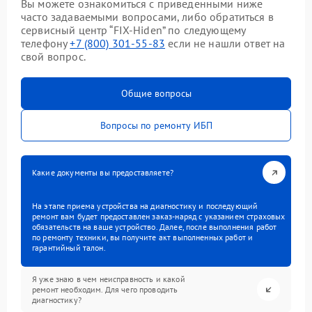
Вы можете ознакомиться с приведенными ниже
часто задаваемыми вопросами, либо обратиться в
сервисный центр “FIX-Hiden” по следующему
телефону
+7 (800) 301-55-83
если не нашли ответ на
свой вопрос.
Общие вопросы
Вопросы по ремонту ИБП
Какие документы вы предоставляете?
На этапе приема устройства на диагностику и последующий
ремонт вам будет предоставлен заказ-наряд с указанием страховых
обязательств на ваше устройство. Далее, после выполнения работ
по ремонту техники, вы получите акт выполненных работ и
гарантийный талон.
Я уже знаю в чем неисправность и какой
ремонт необходим. Для чего проводить
диагностику?