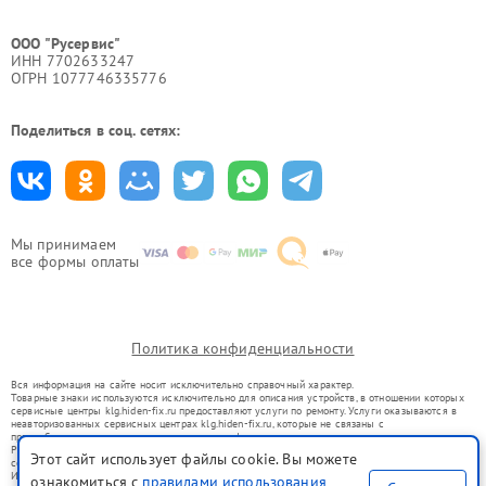
ООО "Русервис"
ИНН 7702633247
ОГРН 1077746335776
Поделиться в соц. сетях:
Мы принимаем
все формы оплаты
Политика конфиденциальности
Вся информация на сайте носит исключительно справочный характер.
Товарные знаки используются исключительно для описания устройств, в отношении которых
сервисные центры klg.hiden-fix.ru предоставляют услуги по ремонту. Услуги оказываются в
неавторизованных сервисных центрах klg.hiden-fix.ru, которые не связаны с
правообладателями товарных знаков или их официальными представителями.
Ремонт осуществляется для устройств, уже введенных в гражданский оборот в соответствии
Этот сайт использует файлы cookie. Вы можете
со статьей 1487 ГК РФ.
Использование товарных знаков не преследует цели индивидуализации услуг или введения
ознакомиться с
правилами использования