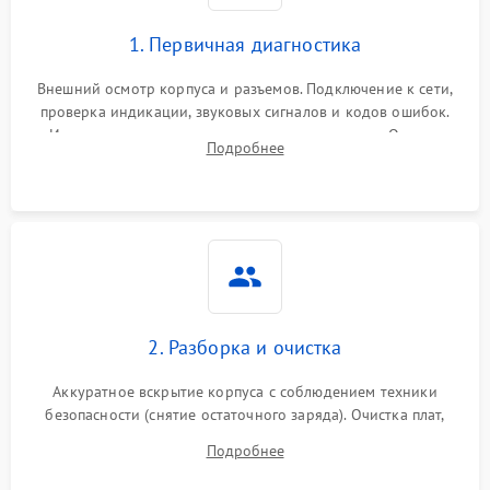
1. Первичная диагностика
Внешний осмотр корпуса и разъемов. Подключение к сети,
проверка индикации, звуковых сигналов и кодов ошибок.
Измерение входного и выходного напряжения. Оценка
Подробнее
реакции ИБП на отключение основного питания без
нагрузки.
2. Разборка и очистка
Аккуратное вскрытие корпуса с соблюдением техники
безопасности (снятие остаточного заряда). Очистка плат,
радиаторов и кулеров от пыли с помощью сжатого воздуха
Подробнее
и кистей для предотвращения перегрева и замыканий.