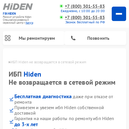
+7 (800) 301-55-83
Ежедневно, с 10:00 до 20:00
FIX-HIDEN
+7 (800) 301-55-83
Ремонт устройств Hiden
Специализированный
Звонок бесплатный по РФ
cервисный центр г.
Калуга
Мы ремонтируем
Позвонить
алуге
ИБП Hiden не возвращается в сетевой режим
ИБП
Hiden
Не возвращается в сетевой режим
Бесплатная диагностика
даже при отказе от
ремонта
Привезем и увезем ибп Hiden собственной
доставкой
Гарантия на наши работы по ремонту ибп Hiden
до 3-х лет