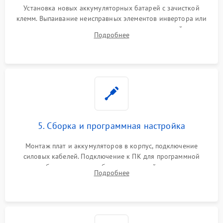
Установка новых аккумуляторных батарей с зачисткой
клемм. Выпаивание неисправных элементов инвертора или
цепи зарядки и монтаж новых радиодеталей.
Подробнее
Восстановление поврежденных токоведущих дорожек и
замена реле.
5. Сборка и программная настройка
Монтаж плат и аккумуляторов в корпус, подключение
силовых кабелей. Подключение к ПК для программной
калибровки констант батареи, настройки порогов
Подробнее
срабатывания AVR и сброса счетчиков старения АКБ.