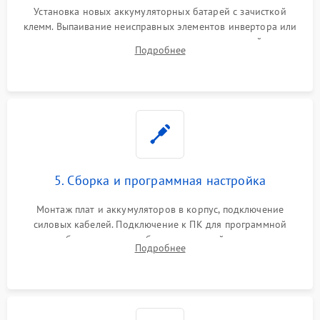
Установка новых аккумуляторных батарей с зачисткой
клемм. Выпаивание неисправных элементов инвертора или
цепи зарядки и монтаж новых радиодеталей.
Подробнее
Восстановление поврежденных токоведущих дорожек и
замена реле.
5. Сборка и программная настройка
Монтаж плат и аккумуляторов в корпус, подключение
силовых кабелей. Подключение к ПК для программной
калибровки констант батареи, настройки порогов
Подробнее
срабатывания AVR и сброса счетчиков старения АКБ.