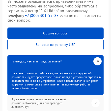
Вы можете ознакомиться с приведенными ниже
часто задаваемыми вопросами, либо обратиться в
сервисный центр “FIX-Hiden” по следующему
телефону
+7 (800) 301-55-83
если не нашли ответ на
свой вопрос.
Общие вопросы
Вопросы по ремонту ИБП
Какие документы вы предоставляете?
На этапе приема устройства на диагностику и последующий
ремонт вам будет предоставлен заказ-наряд с указанием страховых
обязательств на ваше устройство. Далее, после выполнения работ
по ремонту техники, вы получите акт выполненных работ и
гарантийный талон.
Я уже знаю в чем неисправность и какой
ремонт необходим. Для чего проводить
диагностику?