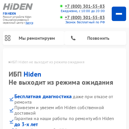
+7 (800) 301-55-83
Ежедневно, с 10:00 до 20:00
FIX-HIDEN
+7 (800) 301-55-83
Ремонт устройств Hiden
Специализированный
Звонок бесплатный по РФ
cервисный центр г.
Калуга
Мы ремонтируем
Позвонить
алуге
ИБП Hiden не выходит из режима ожидания
ИБП
Hiden
Не выходит из режима ожидания
Бесплатная диагностика
даже при отказе от
ремонта
Привезем и увезем ибп Hiden собственной
доставкой
Гарантия на наши работы по ремонту ибп Hiden
до 3-х лет