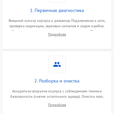
1. Первичная диагностика
Внешний осмотр корпуса и разъемов. Подключение к сети,
проверка индикации, звуковых сигналов и кодов ошибок.
Измерение входного и выходного напряжения. Оценка
Подробнее
реакции ИБП на отключение основного питания без
нагрузки.
2. Разборка и очистка
Аккуратное вскрытие корпуса с соблюдением техники
безопасности (снятие остаточного заряда). Очистка плат,
радиаторов и кулеров от пыли с помощью сжатого воздуха
Подробнее
и кистей для предотвращения перегрева и замыканий.