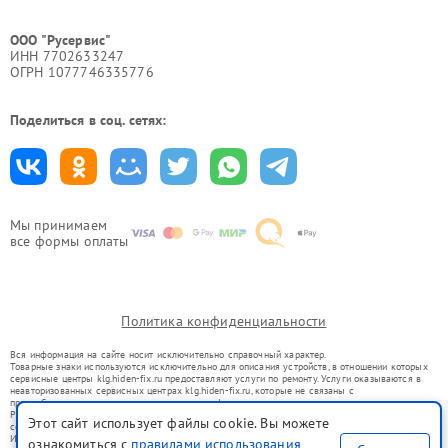
ООО "Русервис"
ИНН 7702633247
ОГРН 1077746335776
Поделиться в соц. сетях:
Мы принимаем
все формы оплаты
Политика конфиденциальности
Вся информация на сайте носит исключительно справочный характер.
Товарные знаки используются исключительно для описания устройств, в отношении которых
сервисные центры klg.hiden-fix.ru предоставляют услуги по ремонту. Услуги оказываются в
неавторизованных сервисных центрах klg.hiden-fix.ru, которые не связаны с
правообладателями товарных знаков или их официальными представителями.
Ремонт осуществляется для устройств, уже введенных в гражданский оборот в соответствии
Этот сайт использует файлы cookie. Вы можете
со статьей 1487 ГК РФ.
Использование товарных знаков не преследует цели индивидуализации услуг или введения
ознакомиться с
правилами использования