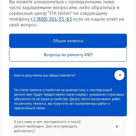
Вы можете ознакомиться с приведенными ниже
часто задаваемыми вопросами, либо обратиться в
сервисный центр “FIX-Hiden” по следующему
телефону
+7 (800) 301-55-83
если не нашли ответ на
свой вопрос.
Общие вопросы
Вопросы по ремонту ИБП
Какие документы вы предоставляете?
На этапе приема устройства на диагностику и последующий
ремонт вам будет предоставлен заказ-наряд с указанием страховых
обязательств на ваше устройство. Далее, после выполнения работ
по ремонту техники, вы получите акт выполненных работ и
гарантийный талон.
Я уже знаю в чем неисправность и какой
ремонт необходим. Для чего проводить
диагностику?