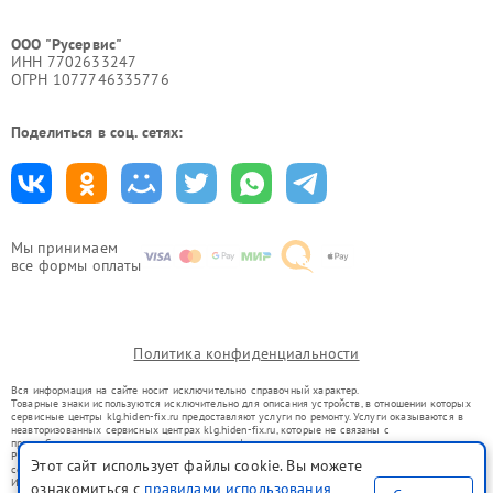
ООО "Русервис"
ИНН 7702633247
ОГРН 1077746335776
Поделиться в соц. сетях:
Мы принимаем
все формы оплаты
Политика конфиденциальности
Вся информация на сайте носит исключительно справочный характер.
Товарные знаки используются исключительно для описания устройств, в отношении которых
сервисные центры klg.hiden-fix.ru предоставляют услуги по ремонту. Услуги оказываются в
неавторизованных сервисных центрах klg.hiden-fix.ru, которые не связаны с
правообладателями товарных знаков или их официальными представителями.
Ремонт осуществляется для устройств, уже введенных в гражданский оборот в соответствии
Этот сайт использует файлы cookie. Вы можете
со статьей 1487 ГК РФ.
Использование товарных знаков не преследует цели индивидуализации услуг или введения
ознакомиться с
правилами использования