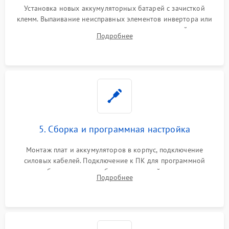
Установка новых аккумуляторных батарей с зачисткой
клемм. Выпаивание неисправных элементов инвертора или
цепи зарядки и монтаж новых радиодеталей.
Подробнее
Восстановление поврежденных токоведущих дорожек и
замена реле.
5. Сборка и программная настройка
Монтаж плат и аккумуляторов в корпус, подключение
силовых кабелей. Подключение к ПК для программной
калибровки констант батареи, настройки порогов
Подробнее
срабатывания AVR и сброса счетчиков старения АКБ.