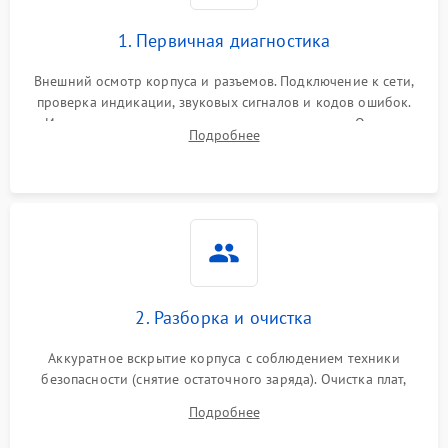
1. Первичная диагностика
Внешний осмотр корпуса и разъемов. Подключение к сети,
проверка индикации, звуковых сигналов и кодов ошибок.
Измерение входного и выходного напряжения. Оценка
Подробнее
реакции ИБП на отключение основного питания без
нагрузки.
2. Разборка и очистка
Аккуратное вскрытие корпуса с соблюдением техники
безопасности (снятие остаточного заряда). Очистка плат,
радиаторов и кулеров от пыли с помощью сжатого воздуха
Подробнее
и кистей для предотвращения перегрева и замыканий.