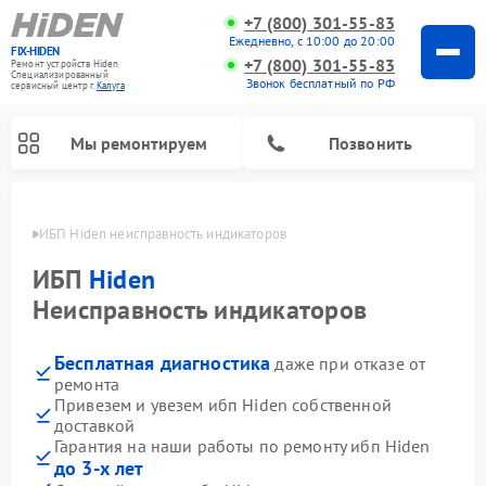
+7 (800) 301-55-83
Ежедневно, с 10:00 до 20:00
FIX-HIDEN
+7 (800) 301-55-83
Ремонт устройств Hiden
Специализированный
Звонок бесплатный по РФ
cервисный центр г.
Калуга
Мы ремонтируем
Позвонить
алуге
ИБП Hiden неисправность индикаторов
ИБП
Hiden
Неисправность индикаторов
Бесплатная диагностика
даже при отказе от
ремонта
Привезем и увезем ибп Hiden собственной
доставкой
Гарантия на наши работы по ремонту ибп Hiden
до 3-х лет