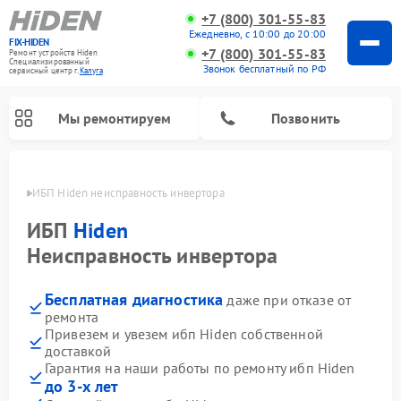
+7 (800) 301-55-83
Ежедневно, с 10:00 до 20:00
FIX-HIDEN
+7 (800) 301-55-83
Ремонт устройств Hiden
Специализированный
Звонок бесплатный по РФ
cервисный центр г.
Калуга
Мы ремонтируем
Позвонить
алуге
ИБП Hiden неисправность инвертора
ИБП
Hiden
Неисправность инвертора
Бесплатная диагностика
даже при отказе от
ремонта
Привезем и увезем ибп Hiden собственной
доставкой
Гарантия на наши работы по ремонту ибп Hiden
до 3-х лет