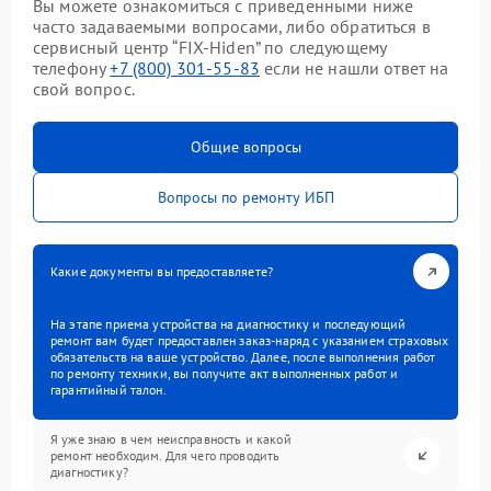
Вы можете ознакомиться с приведенными ниже
часто задаваемыми вопросами, либо обратиться в
сервисный центр “FIX-Hiden” по следующему
телефону
+7 (800) 301-55-83
если не нашли ответ на
свой вопрос.
Общие вопросы
Вопросы по ремонту ИБП
Какие документы вы предоставляете?
На этапе приема устройства на диагностику и последующий
ремонт вам будет предоставлен заказ-наряд с указанием страховых
обязательств на ваше устройство. Далее, после выполнения работ
по ремонту техники, вы получите акт выполненных работ и
гарантийный талон.
Я уже знаю в чем неисправность и какой
ремонт необходим. Для чего проводить
диагностику?