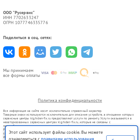
ООО "Русервис"
ИНН 7702633247
ОГРН 1077746335776
Поделиться в соц. сетях:
Мы принимаем
все формы оплаты
Политика конфиденциальности
Вся информация на сайте носит исключительно справочный характер.
Товарные знаки используются исключительно для описания устройств, в отношении которых
сервисные центры klg.hiden-fix.ru предоставляют услуги по ремонту. Услуги оказываются в
неавторизованных сервисных центрах klg.hiden-fix.ru, которые не связаны с
правообладателями товарных знаков или их официальными представителями.
Ремонт осуществляется для устройств, уже введенных в гражданский оборот в соответствии
Этот сайт использует файлы cookie. Вы можете
со статьей 1487 ГК РФ.
Использование товарных знаков не преследует цели индивидуализации услуг или введения
ознакомиться с
правилами использования