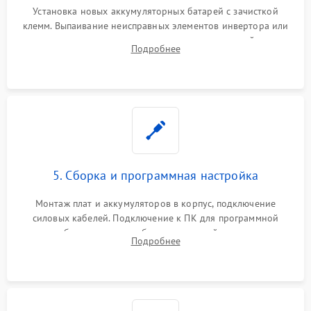
Установка новых аккумуляторных батарей с зачисткой
клемм. Выпаивание неисправных элементов инвертора или
цепи зарядки и монтаж новых радиодеталей.
Подробнее
Восстановление поврежденных токоведущих дорожек и
замена реле.
5. Сборка и программная настройка
Монтаж плат и аккумуляторов в корпус, подключение
силовых кабелей. Подключение к ПК для программной
калибровки констант батареи, настройки порогов
Подробнее
срабатывания AVR и сброса счетчиков старения АКБ.