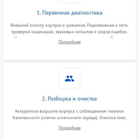
1. Первичная диагностика
Внешний осмотр корпуса и разъемов. Подключение к сети,
проверка индикации, звуковых сигналов и кодов ошибок.
Измерение входного и выходного напряжения. Оценка
Подробнее
реакции ИБП на отключение основного питания без
нагрузки.
2. Разборка и очистка
Аккуратное вскрытие корпуса с соблюдением техники
безопасности (снятие остаточного заряда). Очистка плат,
радиаторов и кулеров от пыли с помощью сжатого воздуха
Подробнее
и кистей для предотвращения перегрева и замыканий.