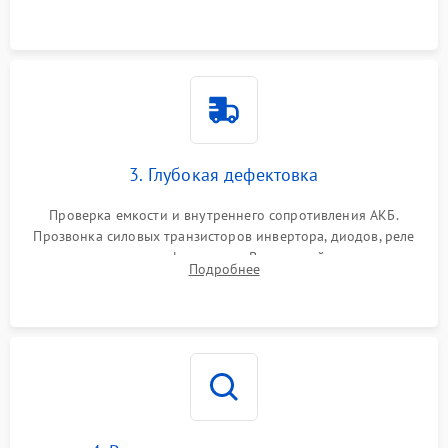
и кистей для предотвращения перегрева и замыканий.
3. Глубокая дефектовка
Проверка емкости и внутреннего сопротивления АКБ.
Прозвонка силовых транзисторов инвертора, диодов, реле
переключения и трансформатора. Визуальный поиск вздутых
Подробнее
конденсаторов и прогаров на печатной плате.