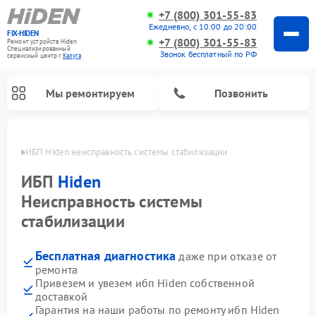
+7 (800) 301-55-83
Ежедневно, с 10:00 до 20:00
FIX-HIDEN
+7 (800) 301-55-83
Ремонт устройств Hiden
Специализированный
Звонок бесплатный по РФ
cервисный центр г.
Калуга
Мы ремонтируем
Позвонить
алуге
ИБП Hiden неисправность системы стабилизации
ИБП
Hiden
Неисправность системы
стабилизации
Бесплатная диагностика
даже при отказе от
ремонта
Привезем и увезем ибп Hiden собственной
доставкой
Гарантия на наши работы по ремонту ибп Hiden