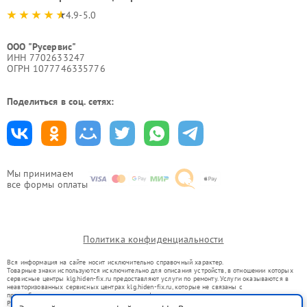
4.9-5.0
ООО "Русервис"
ИНН 7702633247
ОГРН 1077746335776
Поделиться в соц. сетях:
Мы принимаем
все формы оплаты
Политика конфиденциальности
Вся информация на сайте носит исключительно справочный характер.
Товарные знаки используются исключительно для описания устройств, в отношении которых
сервисные центры klg.hiden-fix.ru предоставляют услуги по ремонту. Услуги оказываются в
неавторизованных сервисных центрах klg.hiden-fix.ru, которые не связаны с
правообладателями товарных знаков или их официальными представителями.
Ремонт осуществляется для устройств, уже введенных в гражданский оборот в соответствии