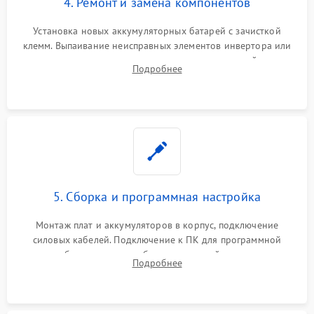
4. Ремонт и замена компонентов
Установка новых аккумуляторных батарей с зачисткой
клемм. Выпаивание неисправных элементов инвертора или
цепи зарядки и монтаж новых радиодеталей.
Подробнее
Восстановление поврежденных токоведущих дорожек и
замена реле.
5. Сборка и программная настройка
Монтаж плат и аккумуляторов в корпус, подключение
силовых кабелей. Подключение к ПК для программной
калибровки констант батареи, настройки порогов
Подробнее
срабатывания AVR и сброса счетчиков старения АКБ.