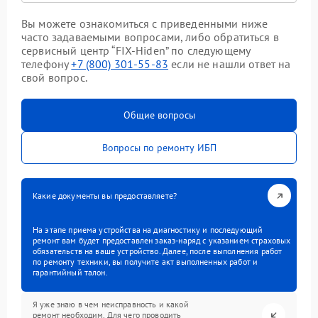
Вы можете ознакомиться с приведенными ниже
часто задаваемыми вопросами, либо обратиться в
сервисный центр “FIX-Hiden” по следующему
телефону
+7 (800) 301-55-83
если не нашли ответ на
свой вопрос.
Общие вопросы
Вопросы по ремонту ИБП
Какие документы вы предоставляете?
На этапе приема устройства на диагностику и последующий
ремонт вам будет предоставлен заказ-наряд с указанием страховых
обязательств на ваше устройство. Далее, после выполнения работ
по ремонту техники, вы получите акт выполненных работ и
гарантийный талон.
Я уже знаю в чем неисправность и какой
ремонт необходим. Для чего проводить