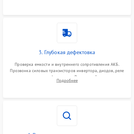
и кистей для предотвращения перегрева и замыканий.
3. Глубокая дефектовка
Проверка емкости и внутреннего сопротивления АКБ.
Прозвонка силовых транзисторов инвертора, диодов, реле
переключения и трансформатора. Визуальный поиск вздутых
Подробнее
конденсаторов и прогаров на печатной плате.