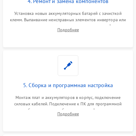
4. Ремонт и замена компонентов
Установка новых аккумуляторных батарей с зачисткой
клемм. Выпаивание неисправных элементов инвертора или
цепи зарядки и монтаж новых радиодеталей.
Подробнее
Восстановление поврежденных токоведущих дорожек и
замена реле.
5. Сборка и программная настройка
Монтаж плат и аккумуляторов в корпус, подключение
силовых кабелей. Подключение к ПК для программной
калибровки констант батареи, настройки порогов
Подробнее
срабатывания AVR и сброса счетчиков старения АКБ.