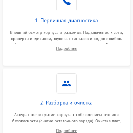
1. Первичная диагностика
Внешний осмотр корпуса и разъемов. Подключение к сети,
проверка индикации, звуковых сигналов и кодов ошибок.
Измерение входного и выходного напряжения. Оценка
Подробнее
реакции ИБП на отключение основного питания без
нагрузки.
2. Разборка и очистка
Аккуратное вскрытие корпуса с соблюдением техники
безопасности (снятие остаточного заряда). Очистка плат,
радиаторов и кулеров от пыли с помощью сжатого воздуха
Подробнее