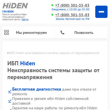
+7 (800) 301-55-83
Ежедневно, с 10:00 до 20:00
FIX-HIDEN
+7 (800) 301-55-83
Ремонт устройств Hiden
Специализированный
Звонок бесплатный по РФ
cервисный центр г.
Калуга
Мы ремонтируем
Позвонить
алуге
ИБП Hiden неисправность системы защиты от перенапряжения
ИБП
Hiden
Неисправность системы защиты от
перенапряжения
Бесплатная диагностика
даже при отказе от
ремонта
Привезем и увезем ибп Hiden собственной
доставкой
Гарантия на наши работы по ремонту ибп Hiden