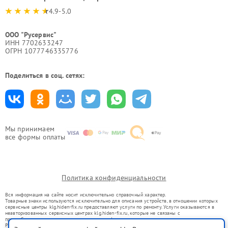
4.9-5.0
ООО "Русервис"
ИНН 7702633247
ОГРН 1077746335776
Поделиться в соц. сетях:
Мы принимаем
все формы оплаты
Политика конфиденциальности
Вся информация на сайте носит исключительно справочный характер.
Товарные знаки используются исключительно для описания устройств, в отношении которых
сервисные центры klg.hiden-fix.ru предоставляют услуги по ремонту. Услуги оказываются в
неавторизованных сервисных центрах klg.hiden-fix.ru, которые не связаны с
правообладателями товарных знаков или их официальными представителями.
Ремонт осуществляется для устройств, уже введенных в гражданский оборот в соответствии