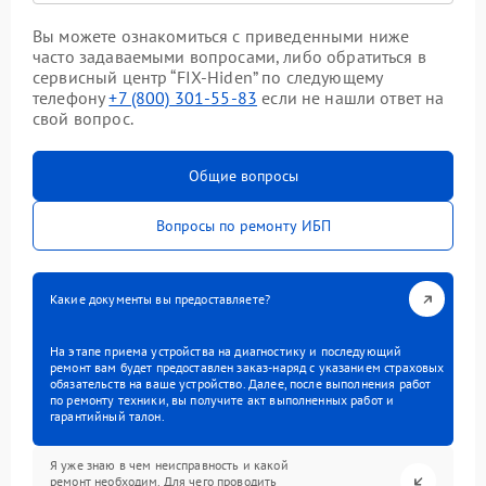
Вы можете ознакомиться с приведенными ниже
часто задаваемыми вопросами, либо обратиться в
сервисный центр “FIX-Hiden” по следующему
телефону
+7 (800) 301-55-83
если не нашли ответ на
свой вопрос.
Общие вопросы
Вопросы по ремонту ИБП
Какие документы вы предоставляете?
На этапе приема устройства на диагностику и последующий
ремонт вам будет предоставлен заказ-наряд с указанием страховых
обязательств на ваше устройство. Далее, после выполнения работ
по ремонту техники, вы получите акт выполненных работ и
гарантийный талон.
Я уже знаю в чем неисправность и какой
ремонт необходим. Для чего проводить