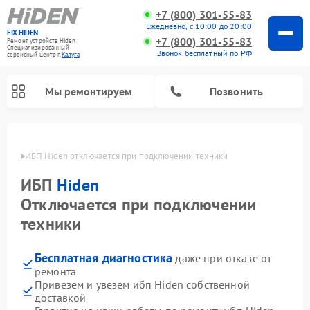
+7 (800) 301-55-83
Ежедневно, с 10:00 до 20:00
FIX-HIDEN
+7 (800) 301-55-83
Ремонт устройств Hiden
Специализированный
Звонок бесплатный по РФ
cервисный центр г.
Калуга
Мы ремонтируем
Позвонить
алуге
ИБП Hiden отключается при подключении техники
ИБП
Hiden
Отключается при подключении
техники
Бесплатная диагностика
даже при отказе от
ремонта
Привезем и увезем ибп Hiden собственной
доставкой