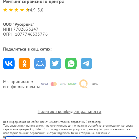
Рейтинг сервисного центра
4.9-5.0
ООО "Русервис"
ИНН 7702633247
ОГРН 1077746335776
Поделиться в соц. сетях:
Мы принимаем
все формы оплаты
Политика конфиденциальности
Вся информация на сайте носит исключительно справочный характер.
Товарные знаки используются исключительно для описания устройств, в отношении которых
сервисные центры klg.hiden-fix.ru предоставляют услуги по ремонту. Услуги оказываются в
неавторизованных сервисных центрах klg.hiden-fix.ru, которые не связаны с
правообладателями товарных знаков или их официальными представителями.