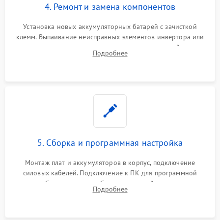
4. Ремонт и замена компонентов
Установка новых аккумуляторных батарей с зачисткой
клемм. Выпаивание неисправных элементов инвертора или
цепи зарядки и монтаж новых радиодеталей.
Подробнее
Восстановление поврежденных токоведущих дорожек и
замена реле.
5. Сборка и программная настройка
Монтаж плат и аккумуляторов в корпус, подключение
силовых кабелей. Подключение к ПК для программной
калибровки констант батареи, настройки порогов
Подробнее
срабатывания AVR и сброса счетчиков старения АКБ.