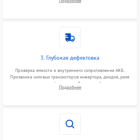
Подробнее
и кистей для предотвращения перегрева и замыканий.
3. Глубокая дефектовка
Проверка емкости и внутреннего сопротивления АКБ.
Прозвонка силовых транзисторов инвертора, диодов, реле
переключения и трансформатора. Визуальный поиск вздутых
Подробнее
конденсаторов и прогаров на печатной плате.