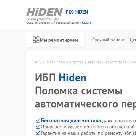
FIX-HIDEN
Ремонт устройств Hiden
Специализированный cервисный центр г.
Калуга
Мы ремонтируем
Срочный ремонт
Це
 ибп Hiden в Калуге
ИБП Hiden поломка системы автоматического переключ
ИБП
Hiden
Поломка системы
автоматического п
Бесплатная диагностика
даже при отказ
Привезем и увезем ибп Hiden собственной
Гарантия на наши работы по ремонту ибп 