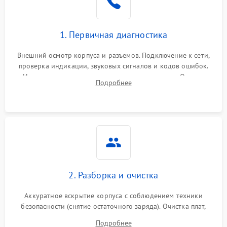
1. Первичная диагностика
Внешний осмотр корпуса и разъемов. Подключение к сети,
проверка индикации, звуковых сигналов и кодов ошибок.
Измерение входного и выходного напряжения. Оценка
Подробнее
реакции ИБП на отключение основного питания без
нагрузки.
2. Разборка и очистка
Аккуратное вскрытие корпуса с соблюдением техники
безопасности (снятие остаточного заряда). Очистка плат,
радиаторов и кулеров от пыли с помощью сжатого воздуха
Подробнее