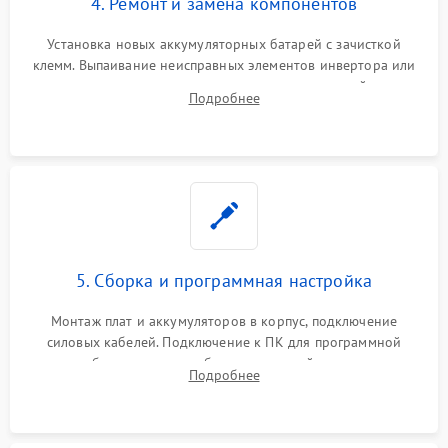
4. Ремонт и замена компонентов
Установка новых аккумуляторных батарей с зачисткой
клемм. Выпаивание неисправных элементов инвертора или
цепи зарядки и монтаж новых радиодеталей.
Подробнее
Восстановление поврежденных токоведущих дорожек и
замена реле.
5. Сборка и программная настройка
Монтаж плат и аккумуляторов в корпус, подключение
силовых кабелей. Подключение к ПК для программной
калибровки констант батареи, настройки порогов
Подробнее
срабатывания AVR и сброса счетчиков старения АКБ.