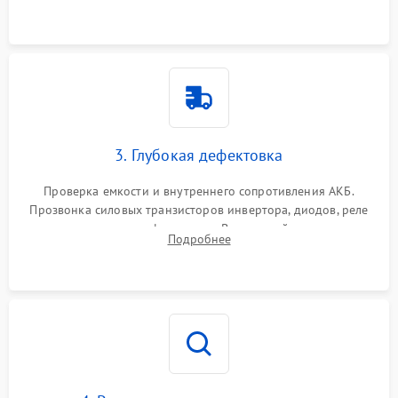
и кистей для предотвращения перегрева и замыканий.
3. Глубокая дефектовка
Проверка емкости и внутреннего сопротивления АКБ.
Прозвонка силовых транзисторов инвертора, диодов, реле
переключения и трансформатора. Визуальный поиск вздутых
Подробнее
конденсаторов и прогаров на печатной плате.