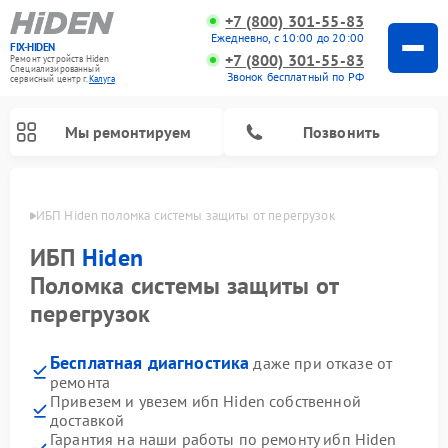
+7 (800) 301-55-83
Ежедневно, с 10:00 до 20:00
FIX-HIDEN
+7 (800) 301-55-83
Ремонт устройств Hiden
Специализированный
Звонок бесплатный по РФ
cервисный центр г.
Калуга
Мы ремонтируем
Позвонить
алуге
ИБП Hiden поломка системы защиты от перегрузок
ИБП
Hiden
Поломка системы защиты от
перегрузок
Бесплатная диагностика
даже при отказе от
ремонта
Привезем и увезем ибп Hiden собственной
доставкой
Гарантия на наши работы по ремонту ибп Hiden