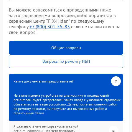
Вы можете ознакомиться с приведенными ниже
часто задаваемыми вопросами, либо обратиться в
сервисный центр “FIX-Hiden” по следующему
телефону
+7 (800) 301-55-83
если не нашли ответ на
свой вопрос.
Общие вопросы
Вопросы по ремонту ИБП
Какие документы вы предоставляете?
На этапе приема устройства на диагностику и последующий
ремонт вам будет предоставлен заказ-наряд с указанием страховых
обязательств на ваше устройство. Далее, после выполнения работ
по ремонту техники, вы получите акт выполненных работ и
гарантийный талон.
Я уже знаю в чем неисправность и какой
ремонт необходим. Для чего проводить