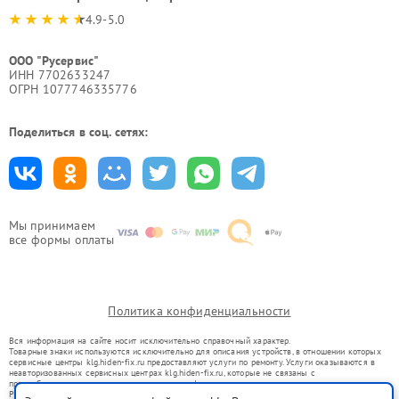
4.9-5.0
ООО "Русервис"
ИНН 7702633247
ОГРН 1077746335776
Поделиться в соц. сетях:
Мы принимаем
все формы оплаты
Политика конфиденциальности
Вся информация на сайте носит исключительно справочный характер.
Товарные знаки используются исключительно для описания устройств, в отношении которых
сервисные центры klg.hiden-fix.ru предоставляют услуги по ремонту. Услуги оказываются в
неавторизованных сервисных центрах klg.hiden-fix.ru, которые не связаны с
правообладателями товарных знаков или их официальными представителями.
Ремонт осуществляется для устройств, уже введенных в гражданский оборот в соответствии