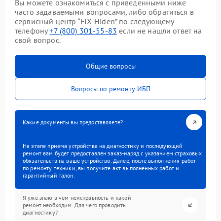
Вы можете ознакомиться с приведенными ниже
часто задаваемыми вопросами, либо обратиться в
сервисный центр “FIX-Hiden” по следующему
телефону
+7 (800) 301-55-83
если не нашли ответ на
свой вопрос.
Общие вопросы
Вопросы по ремонту ИБП
Какие документы вы предоставляете?
На этапе приема устройства на диагностику и последующий
ремонт вам будет предоставлен заказ-наряд с указанием страховых
обязательств на ваше устройство. Далее, после выполнения работ
по ремонту техники, вы получите акт выполненных работ и
гарантийный талон.
Я уже знаю в чем неисправность и какой
ремонт необходим. Для чего проводить
диагностику?