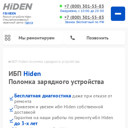
+7 (800) 301-55-83
Ежедневно, с 10:00 до 20:00
FIX-HIDEN
+7 (800) 301-55-83
Ремонт устройств Hiden
Специализированный
Звонок бесплатный по РФ
cервисный центр г.
Калуга
Мы ремонтируем
Позвонить
алуге
ИБП Hiden поломка зарядного устройства
ИБП
Hiden
Поломка зарядного устройства
Бесплатная диагностика
даже при отказе от
ремонта
Привезем и увезем ибп Hiden собственной
доставкой
Гарантия на наши работы по ремонту ибп Hiden
до 3-х лет