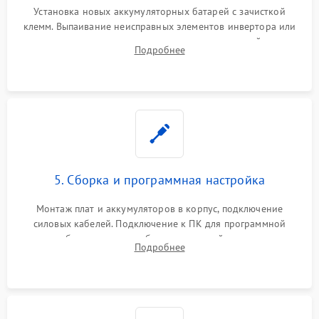
Установка новых аккумуляторных батарей с зачисткой
клемм. Выпаивание неисправных элементов инвертора или
цепи зарядки и монтаж новых радиодеталей.
Подробнее
Восстановление поврежденных токоведущих дорожек и
замена реле.
5. Сборка и программная настройка
Монтаж плат и аккумуляторов в корпус, подключение
силовых кабелей. Подключение к ПК для программной
калибровки констант батареи, настройки порогов
Подробнее
срабатывания AVR и сброса счетчиков старения АКБ.