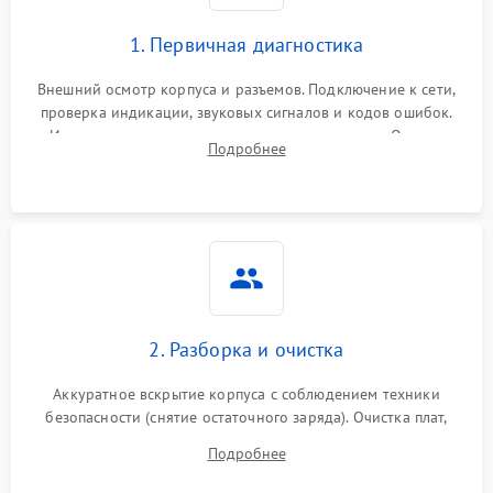
1. Первичная диагностика
Внешний осмотр корпуса и разъемов. Подключение к сети,
проверка индикации, звуковых сигналов и кодов ошибок.
Измерение входного и выходного напряжения. Оценка
Подробнее
реакции ИБП на отключение основного питания без
нагрузки.
2. Разборка и очистка
Аккуратное вскрытие корпуса с соблюдением техники
безопасности (снятие остаточного заряда). Очистка плат,
радиаторов и кулеров от пыли с помощью сжатого воздуха
Подробнее
и кистей для предотвращения перегрева и замыканий.