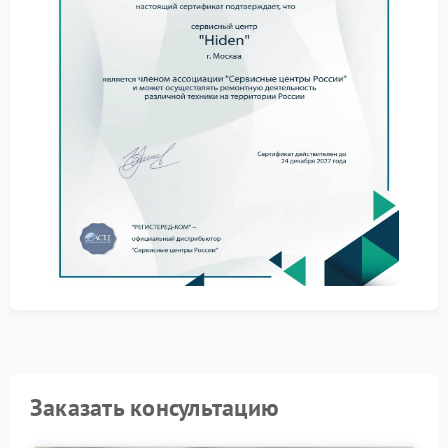
Отключите ИБП от сети и нагрузки — это исключит
риск нештатных ситуаций.
Не пытайтесь разбирать корпус самостоятельно:
внутренние цепи чувствительны к вмешательству.
Обратитесь в сервисный центр Hiden для
профессиональной оценки состояния устройства.
Ремонт Hiden выполняется с учетом заводских
спецификаций. Специалисты используют
оригинальные компоненты и методики,
позволяющие вернуть устройству рабочие
характеристики. Такой подход минимизирует
вероятность повторных сбоев и поддерживает
соответствие заявленным параметрам.
Доверьте восстановление ИБП опытным мастерам —
это оптимальный способ вернуть технике
надежность и предсказуемость в эксплуатации.
Свяжитесь с нами, чтобы согласовать удобное время
диагностики.
Заказать консультацию