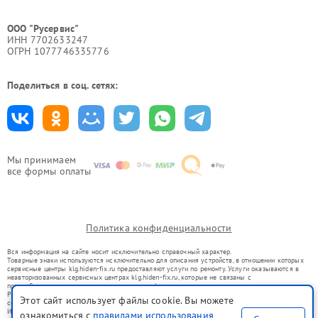
ООО "Русервис"
ИНН 7702633247
ОГРН 1077746335776
Поделиться в соц. сетях:
Мы принимаем
все формы оплаты
Политика конфиденциальности
Вся информация на сайте носит исключительно справочный характер.
Товарные знаки используются исключительно для описания устройств, в отношении которых
сервисные центры klg.hiden-fix.ru предоставляют услуги по ремонту. Услуги оказываются в
неавторизованных сервисных центрах klg.hiden-fix.ru, которые не связаны с
правообладателями товарных знаков или их официальными представителями.
Ремонт осуществляется для устройств, уже введенных в гражданский оборот в соответствии
Этот сайт использует файлы cookie. Вы можете
со статьей 1487 ГК РФ.
Использование товарных знаков не преследует цели индивидуализации услуг или введения
ознакомиться с
правилами использования