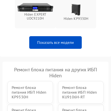
Поломка системы защиты
1000 ₽
Подробнее →
от перегрузок
Hiden EXPERT
UDC9210H
Hiden KP9330H
Неисправность системы
защиты от короткого
1500 ₽
Подробнее →
замыкания
Показать все модели
Повреждение системы
1000 ₽
Подробнее →
защиты от перегрева
Неисправность системы
защиты от
1500 ₽
Подробнее →
перенапряжения
Ремонт блока питания на других ИБП
Hiden
Ремонт блока
Ремонт блока
питания ИБП Hiden
питания ИБП Hiden
KP9330H
KU9106H-RT
Ремонт блока
Ремонт блока