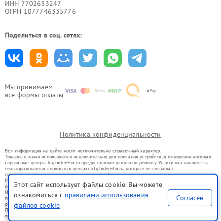
ИНН 7702633247
ОГРН 1077746335776
Поделиться в соц. сетях:
Мы принимаем
все формы оплаты
Политика конфиденциальности
Вся информация на сайте носит исключительно справочный характер.
Товарные знаки используются исключительно для описания устройств, в отношении которых
сервисные центры klg.hiden-fix.ru предоставляют услуги по ремонту. Услуги оказываются в
неавторизованных сервисных центрах klg.hiden-fix.ru, которые не связаны с
правообладателями товарных знаков или их официальными представителями.
Ремонт осуществляется для устройств, уже введенных в гражданский оборот в соответствии
Этот сайт использует файлы cookie. Вы можете
со статьей 1487 ГК РФ.
Использование товарных знаков не преследует цели индивидуализации услуг или введения
ознакомиться с
правилами использования
Согласен
потребителей в заблуждение, а служит для информирования о предоставляемых услугах по
ремонту техники указанных брендов.
файлов cookie
Представленная на сайте информация не является публичной офертой, определяемой
положениями Статьи 437(2) Гражданского кодекса РФ