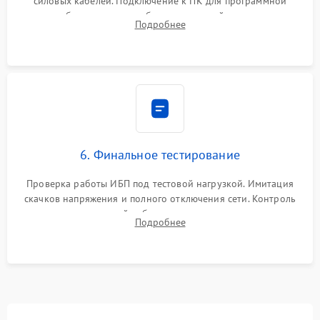
силовых кабелей. Подключение к ПК для программной
калибровки констант батареи, настройки порогов
Подробнее
срабатывания AVR и сброса счетчиков старения АКБ.
6. Финальное тестирование
Проверка работы ИБП под тестовой нагрузкой. Имитация
скачков напряжения и полного отключения сети. Контроль
времени автономной работы, температурного режима и
Подробнее
корректности формы выходного сигнала.