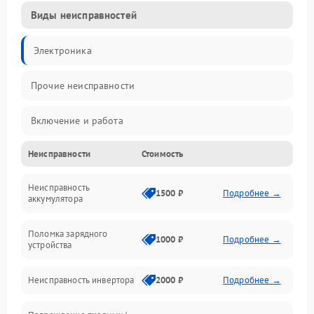
Виды неисправностей
Электроника
Прочие неисправности
Включение и работа
Неисправности
Стоимость
Работа с нагрузкой
Неисправность
Звук и индикация
1500 ₽
Подробнее →
аккумулятора
Питание и режимы
Поломка зарядного
1000 ₽
Подробнее →
устройства
Интерфейсы и связь
Неисправность инвертора
2000 ₽
Подробнее →
Температура и эксплуатация