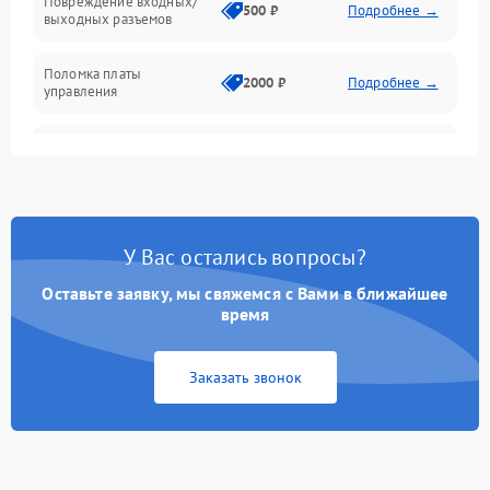
Повреждение входных/
500 ₽
Подробнее →
выходных разъемов
Механические повреждения
Поломка платы
Механика
2000 ₽
Подробнее →
управления
Неисправность
3000 ₽
Подробнее →
трансформатора
Повреждение
500 ₽
Подробнее →
конденсаторов
У Вас остались вопросы?
Поломка предохранителя
100 ₽
Подробнее →
Оставьте заявку, мы свяжемся с Вами в ближайшее
время
Неисправность системы
1000 ₽
Подробнее →
охлаждения
Заказать звонок
Неисправность
500 ₽
Подробнее →
индикаторов
Поломка фильтров