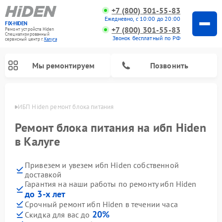
+7 (800) 301-55-83
Ежедневно, с 10:00 до 20:00
FIX-HIDEN
+7 (800) 301-55-83
Ремонт устройств Hiden
Специализированный
Звонок бесплатный по РФ
cервисный центр г.
Калуга
Мы ремонтируем
Позвонить
алуге
ИБП Hiden ремонт блока питания
Ремонт блока питания на ибп Hiden
в Калуге
Привезем и увезем ибп Hiden собственной
доставкой
Гарантия на наши работы по ремонту ибп Hiden
до 3-х лет
Срочный ремонт ибп Hiden в течении часа
20%
Скидка для вас до