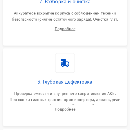
2. Разборка и очистка
Аккуратное вскрытие корпуса с соблюдением техники
безопасности (снятие остаточного заряда). Очистка плат,
радиаторов и кулеров от пыли с помощью сжатого воздуха
Подробнее
и кистей для предотвращения перегрева и замыканий.
3. Глубокая дефектовка
Проверка емкости и внутреннего сопротивления АКБ.
Прозвонка силовых транзисторов инвертора, диодов, реле
переключения и трансформатора. Визуальный поиск вздутых
Подробнее
конденсаторов и прогаров на печатной плате.