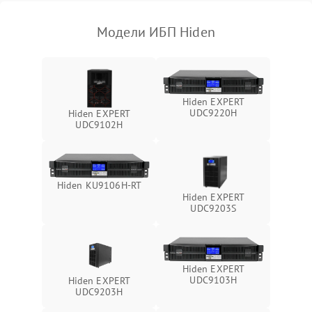
1000 ₽
Подробнее →
(EMI/EMC)
Модели ИБП Hiden
Неисправность системы
1500 ₽
Подробнее →
защиты
Неисправность системы
2000 ₽
Подробнее →
Hiden EXPERT
стабилизации
UDC9220H
Hiden EXPERT
UDC9102H
Поломка системы
автоматического
1500 ₽
Подробнее →
переключения
Hiden KU9106H-RT
Неисправность системы
Hiden EXPERT
1500 ₽
Подробнее →
мониторинга
UDC9203S
Повреждение внутренних
500 ₽
Подробнее →
проводов
Hiden EXPERT
UDC9103H
Hiden EXPERT
Неисправность системы
UDC9203H
1500 ₽
Подробнее →
зарядки