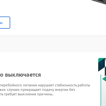
ны
но выключается
перебойного питания нарушает стабильность работы
ких случаях прекращает подачу энергии без
ть требует выяснения причины.
блемы