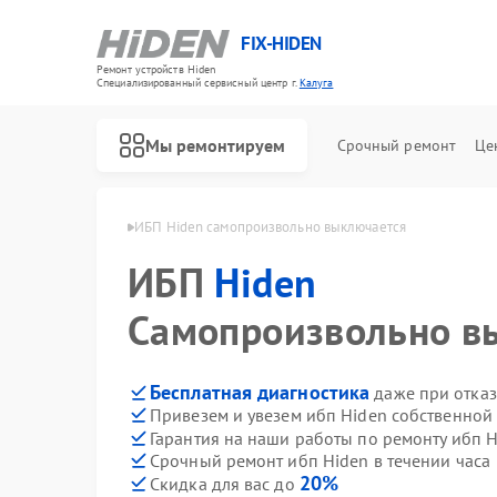
FIX-HIDEN
Ремонт устройств Hiden
Специализированный cервисный центр г.
Калуга
Мы ремонтируем
Срочный ремонт
Це
 ибп Hiden в Калуге
ИБП Hiden самопроизвольно выключается
ИБП
Hiden
Самопроизвольно в
Бесплатная диагностика
даже при отказ
Привезем и увезем ибп Hiden собственной
Гарантия на наши работы по ремонту ибп 
Срочный ремонт ибп Hiden в течении часа
20%
Скидка для вас до