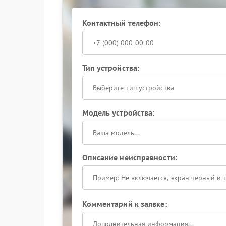
Специалисты заменяют только те компоненты,
устройства.
Контактный телефон:
Сервисный центр Hiden располагает стендами 
Такой подход помогает точно определить момен
Доверьте решение проблемы квалифицированн
Тип устройства:
повторные сбои. Обратитесь к специалистам, ч
Выберите тип устройства
Модель устройства:
Описание неисправности:
Комментарий к заявке: