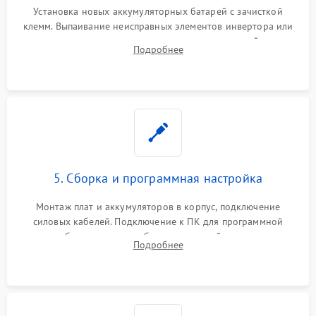
Установка новых аккумуляторных батарей с зачисткой
клемм. Выпаивание неисправных элементов инвертора или
цепи зарядки и монтаж новых радиодеталей.
Подробнее
Восстановление поврежденных токоведущих дорожек и
замена реле.
5. Сборка и программная настройка
Монтаж плат и аккумуляторов в корпус, подключение
силовых кабелей. Подключение к ПК для программной
калибровки констант батареи, настройки порогов
Подробнее
срабатывания AVR и сброса счетчиков старения АКБ.