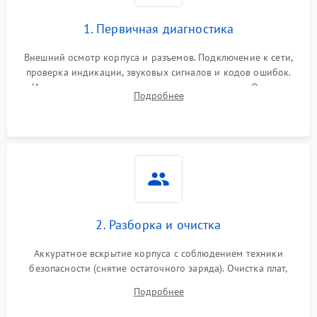
1. Первичная диагностика
Внешний осмотр корпуса и разъемов. Подключение к сети,
проверка индикации, звуковых сигналов и кодов ошибок.
Измерение входного и выходного напряжения. Оценка
Подробнее
реакции ИБП на отключение основного питания без
нагрузки.
2. Разборка и очистка
Аккуратное вскрытие корпуса с соблюдением техники
безопасности (снятие остаточного заряда). Очистка плат,
радиаторов и кулеров от пыли с помощью сжатого воздуха
Подробнее
и кистей для предотвращения перегрева и замыканий.