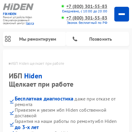
+7 (800) 301-55-83
Ежедневно, с 10:00 до 20:00
FIX-HIDEN
+7 (800) 301-55-83
Ремонт устройств Hiden
Специализированный
Звонок бесплатный по РФ
cервисный центр г.
Калуга
Мы ремонтируем
Позвонить
алуге
ИБП Hiden щелкает при работе
ИБП
Hiden
Щелкает при работе
Бесплатная диагностика
даже при отказе от
ремонта
Привезем и увезем ибп Hiden собственной
доставкой
Гарантия на наши работы по ремонту ибп Hiden
до 3-х лет