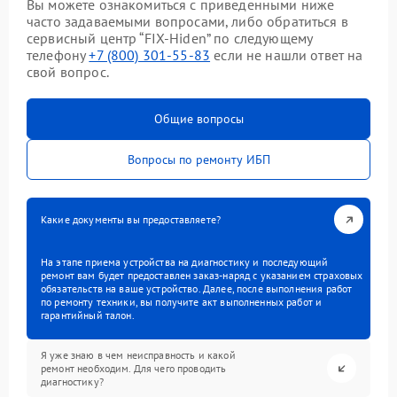
Вы можете ознакомиться с приведенными ниже
часто задаваемыми вопросами, либо обратиться в
сервисный центр “FIX-Hiden” по следующему
телефону
+7 (800) 301-55-83
если не нашли ответ на
свой вопрос.
Общие вопросы
Вопросы по ремонту ИБП
Какие документы вы предоставляете?
На этапе приема устройства на диагностику и последующий
ремонт вам будет предоставлен заказ-наряд с указанием страховых
обязательств на ваше устройство. Далее, после выполнения работ
по ремонту техники, вы получите акт выполненных работ и
гарантийный талон.
Я уже знаю в чем неисправность и какой
ремонт необходим. Для чего проводить
диагностику?