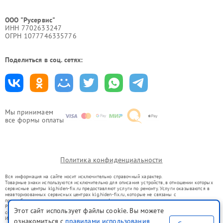
ООО "Русервис"
ИНН 7702633247
ОГРН 1077746335776
Поделиться в соц. сетях:
Мы принимаем
все формы оплаты
Политика конфиденциальности
Вся информация на сайте носит исключительно справочный характер.
Товарные знаки используются исключительно для описания устройств, в отношении которых
сервисные центры klg.hiden-fix.ru предоставляют услуги по ремонту. Услуги оказываются в
неавторизованных сервисных центрах klg.hiden-fix.ru, которые не связаны с
правообладателями товарных знаков или их официальными представителями.
Ремонт осуществляется для устройств, уже введенных в гражданский оборот в соответствии
Этот сайт использует файлы cookie. Вы можете
со статьей 1487 ГК РФ.
Использование товарных знаков не преследует цели индивидуализации услуг или введения
ознакомиться с
правилами использования