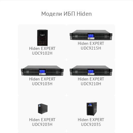
1000 ₽
Подробнее →
(EMI/EMC)
Модели ИБП Hiden
Неисправность системы
1500 ₽
Подробнее →
защиты
Неисправность системы
2000 ₽
Подробнее →
Hiden EXPERT
стабилизации
UDC9215H
Hiden EXPERT
UDC9102H
Поломка системы
автоматического
1500 ₽
Подробнее →
переключения
Hiden EXPERT
Hiden EXPERT
Неисправность системы
UDC9103H
UDC9210H
1500 ₽
Подробнее →
мониторинга
Повреждение внутренних
500 ₽
Подробнее →
проводов
Hiden EXPERT
Hiden EXPERT
Неисправность системы
UDC9203H
UDC9203S
1500 ₽
Подробнее →
зарядки