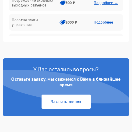
Повреждение входных/
500 ₽
Подробнее →
выходных разъемов
Механические повреждения
Поломка платы
Механика
2000 ₽
Подробнее →
управления
Неисправность
3000 ₽
Подробнее →
трансформатора
Повреждение
500 ₽
Подробнее →
конденсаторов
У Вас остались вопросы?
Поломка предохранителя
100 ₽
Подробнее →
Оставьте заявку, мы свяжемся с Вами в ближайшее
время
Неисправность системы
1000 ₽
Подробнее →
охлаждения
Заказать звонок
Неисправность
500 ₽
Подробнее →
индикаторов
Поломка фильтров