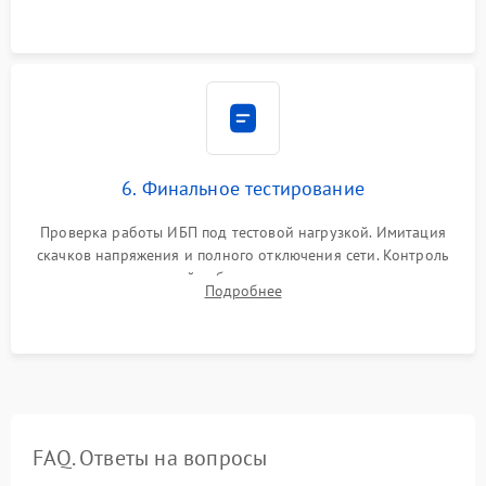
срабатывания AVR и сброса счетчиков старения АКБ.
6. Финальное тестирование
Проверка работы ИБП под тестовой нагрузкой. Имитация
скачков напряжения и полного отключения сети. Контроль
времени автономной работы, температурного режима и
Подробнее
корректности формы выходного сигнала.
FAQ. Ответы на вопросы