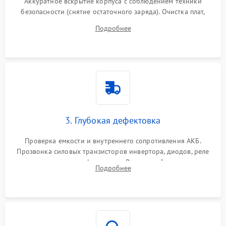
Аккуратное вскрытие корпуса с соблюдением техники
безопасности (снятие остаточного заряда). Очистка плат,
радиаторов и кулеров от пыли с помощью сжатого воздуха
Подробнее
и кистей для предотвращения перегрева и замыканий.
3. Глубокая дефектовка
Проверка емкости и внутреннего сопротивления АКБ.
Прозвонка силовых транзисторов инвертора, диодов, реле
переключения и трансформатора. Визуальный поиск вздутых
Подробнее
конденсаторов и прогаров на печатной плате.