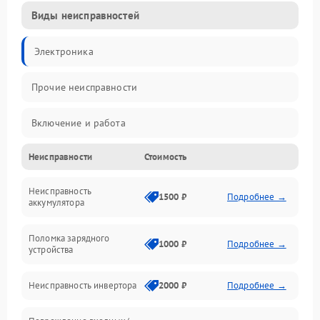
Виды неисправностей
Электроника
Прочие неисправности
Включение и работа
Неисправности
Стоимость
Работа с нагрузкой
Неисправность
Звук и индикация
1500 ₽
Подробнее →
аккумулятора
Питание и режимы
Поломка зарядного
1000 ₽
Подробнее →
устройства
Интерфейсы и связь
Неисправность инвертора
2000 ₽
Подробнее →
Температура и эксплуатация