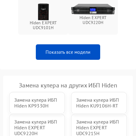
Поломка системы защиты
1000 ₽
Подробнее →
от перегрузок
Hiden EXPERT
UDC9220H
Hiden EXPERT
UDC9101H
Неисправность системы
защиты от короткого
1500 ₽
Подробнее →
замыкания
Показать все модели
Повреждение системы
1000 ₽
Подробнее →
защиты от перегрева
Неисправность системы
защиты от
1500 ₽
Подробнее →
перенапряжения
Замена кулера на других ИБП Hiden
Замена кулера ИБП
Замена кулера ИБП
Hiden KP9330H
Hiden KU9106H-RT
Замена кулера ИБП
Замена кулера ИБП
Hiden EXPERT
Hiden EXPERT
UDC9220H
UDC9215H