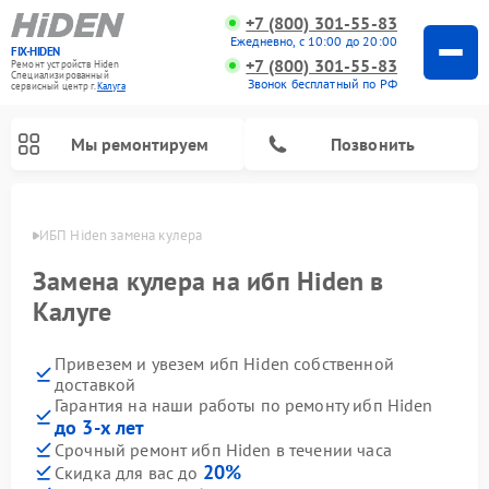
+7 (800) 301-55-83
Ежедневно, с 10:00 до 20:00
FIX-HIDEN
+7 (800) 301-55-83
Ремонт устройств Hiden
Специализированный
Звонок бесплатный по РФ
cервисный центр г.
Калуга
Мы ремонтируем
Позвонить
алуге
ИБП Hiden замена кулера
Замена кулера на ибп Hiden в
Калуге
Привезем и увезем ибп Hiden собственной
доставкой
Гарантия на наши работы по ремонту ибп Hiden
до 3-х лет
Срочный ремонт ибп Hiden в течении часа
20%
Скидка для вас до